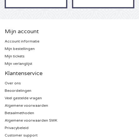
Sting kaartjes
Olivia Rodrigo kaartjes
Mijn account
Account informatie
The Cure kaartjes
Mijn bestellingen
Mijn tickets
Tame Impala kaartjes
Mijn verlanglijst
Klantenservice
Sam Fender kaartjes
Over ons
Bruce Springsteen kaartjes
Beoordelingen
Veel gestelde vragen
My Chemical Romance kaartjes
Algemene voorwaarden
Betaalmethoden
Algemene voorwaarden SWK
Rob de Nijs kaartjes
Privacybeleid
Customer support
Danny Vera kaartjes