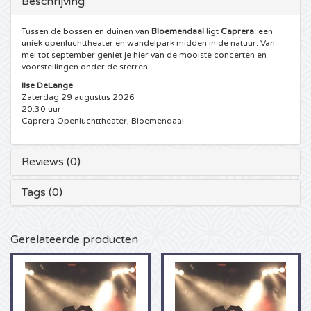
Beschrijving
5 Seconds of Summer kaartjes
Pinkpop kaartjes
Crazyland kaartjes
Tussen de bossen en duinen van
Bloemendaal
ligt
Caprera
: een
uniek openluchttheater en wandelpark midden in de natuur. Van
mei tot september geniet je hier van de mooiste concerten en
Simple Minds kaartjes
Dance Valley kaartjes
Hardcore4life kaartjes
voorstellingen onder de sterren
Ilse DeLange
Toto kaartjes
Intents kaartjes
Shockerz kaartjes
Zaterdag 29 augustus 2026
20:30 uur
Caprera Openluchttheater, Bloemendaal
UB 40 kaarten
Valhalla kaartjes
Swedish House Mafia kaartjes
Reviews (0)
De Amsterdamse Zomer kaarten
OH MY kaartjes
Charlotte de Witte kaartjes
Tags (0)
Normaal kaartjes
Kralingse Bos Festival
909 kaartjes
Louis Tomlinson kaartjes
WOO HAH kaartjes
Verknipt kaartjes
Gerelateerde producten
Tom Jones kaartjes
Free Your Mind Festival kaartjes
DLDK kaarten
Ed Sheeran kaartjes
Strafwerk kaartjes
Above Beyond kaarten