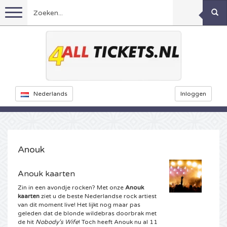
Menu
Voetbal
Concerten
Feyenoord kaarten
Nederlands
Inloggen
Festivals
Ajax kaarten
Rammstein kaarten
Oranje kaartjes
KISS kaartjes
Sport overig
Decibel Outdoor kaarten
Anouk
Nederland
Marco Borsato kaartjes
Milkshake kaartjes
Dance
Formule 1
Anouk kaarten
Zin in een avondje rocken? Met onze
Anouk
Engeland
Kensington kaarten
DGTL kaartjes
Kickboksen
Theater
Armin van Buuren kaarten
kaarten
ziet u de beste Nederlandse rock artiest
van dit moment live! Het lijkt nog maar pas
geleden dat de blonde wildebras doorbrak met
Spanje
Snoop Dogg kaartjes
Awakenings kaarten
Rugby
Reverze kaarten
Overig
TAFKAL kaartjes
de hit
Nobody’s Wife
! Toch heeft Anouk nu al 11