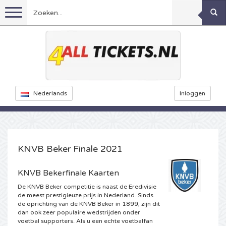
Menu
Voetbal
Concerten
Feyenoord kaarten
Nederlands
Inloggen
Ajax kaarten
Festivals
Rammstein kaarten
Oranje kaartjes
KISS kaartjes
Sport overig
Decibel Outdoor kaarten
KNVB Beker Finale 2021
Nederland
Marco Borsato kaartjes
Milkshake kaartjes
Dance
Formule 1
KNVB Bekerfinale Kaarten
De KNVB Beker competitie is naast de Eredivisie
Engeland
Kensington kaarten
DGTL kaartjes
Kickboksen
Theater
Armin van Buuren kaarten
de meest prestigieuze prijs in Nederland. Sinds
de oprichting van de KNVB Beker in 1899, zijn dit
dan ook zeer populaire wedstrijden onder
Spanje
Snoop Dogg kaartjes
Awakenings kaarten
Rugby
Reverze kaarten
Overig
TAFKAL kaartjes
voetbal supporters. Als u een echte voetbalfan