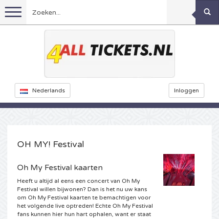
Menu
Voetbal
Concerten
Feyenoord kaarten
Nederlands
Inloggen
Festivals
Ajax kaarten
Rammstein kaarten
Oranje kaartjes
Sport overig
KISS kaartjes
Decibel Outdoor kaarten
OH MY! Festival
Nederland
Marco Borsato kaartjes
Milkshake kaartjes
Dance
Formule 1
Oh My Festival kaarten
Heeft u altijd al eens een concert van Oh My
Engeland
Kensington kaarten
DGTL kaartjes
Kickboksen
Theater
Armin van Buuren kaarten
Festival willen bijwonen? Dan is het nu uw kans
om Oh My Festival kaarten te bemachtigen voor
het volgende live optreden! Echte Oh My Festival
Spanje
Snoop Dogg kaartjes
Awakenings kaarten
Rugby
Reverze kaarten
Overig
TAFKAL kaartjes
fans kunnen hier hun hart ophalen, want er staat