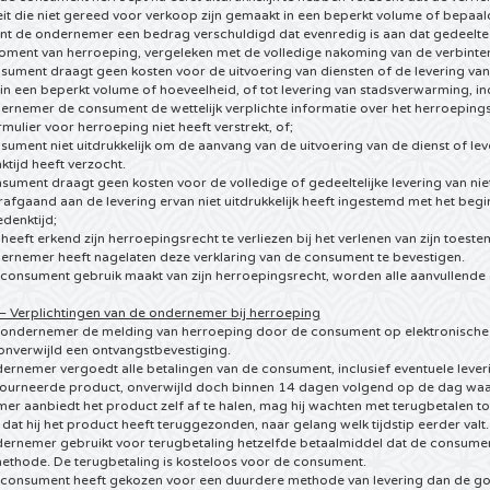
teit die niet gereed voor verkoop zijn gemaakt in een beperkt volume of bepaal
t de ondernemer een bedrag verschuldigd dat evenredig is aan dat gedeelte
oment van herroeping, vergeleken met de volledige nakoming van de verbinten
sument draagt geen kosten voor de uitvoering van diensten of de levering van wa
n een beperkt volume of hoeveelheid, of tot levering van stadsverwarming, in
ernemer de consument de wettelijk verplichte informatie over het herroepings
ulier voor herroeping niet heeft verstrekt, of;
sument niet uitdrukkelijk om de aanvang van de uitvoering van de dienst of leve
tijd heeft verzocht.
sument draagt geen kosten voor de volledige of gedeeltelijke levering van niet
orafgaand aan de levering ervan niet uitdrukkelijk heeft ingestemd met het b
denktijd;
et heeft erkend zijn herroepingsrecht te verliezen bij het verlenen van zijn toest
dernemer heeft nagelaten deze verklaring van de consument te bevestigen.
e consument gebruik maakt van zijn herroepingsrecht, worden alle aanvullen
 – Verplichtingen van de ondernemer bij herroeping
 ondernemer de melding van herroeping door de consument op elektronische wi
onverwijld een ontvangstbevestiging.
dernemer vergoedt alle betalingen van de consument, inclusief eventuele lev
tourneerde product, onverwijld doch binnen 14 dagen volgend op de dag waa
r aanbiedt het product zelf af te halen, mag hij wachten met terugbetalen to
dat hij het product heeft teruggezonden, naar gelang welk tijdstip eerder valt.
dernemer gebruikt voor terugbetaling hetzelfde betaalmiddel dat de consument
ethode. De terugbetaling is kosteloos voor de consument.
e consument heeft gekozen voor een duurdere methode van levering dan de g