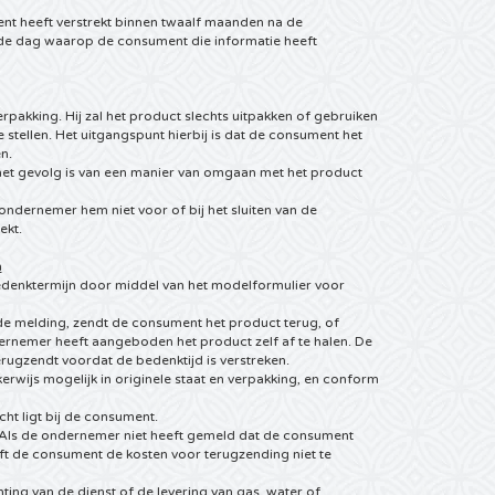
nt heeft verstrekt binnen twaalf maanden na de
 de dag waarop de consument die informatie heeft
pakking. Hij zal het product slechts uitpakken of gebruiken
stellen. Het uitgangspunt hierbij is dat de consument het
n.
het gevolg is van een manier van omgaan met het product
ondernemer hem niet voor of bij het sluiten van de
ekt.
n
bedenktermijn door middel van het modelformulier voor
de melding, zendt de consument het product terug, of
dernemer heeft aangeboden het product zelf af te halen. De
erugzendt voordat de bedenktijd is verstreken.
erwijs mogelijk in originele staat en verpakking, en conform
cht ligt bij de consument.
 Als de ondernemer niet heeft gemeld dat de consument
ft de consument de kosten voor terugzending niet te
ting van de dienst of de levering van gas, water of