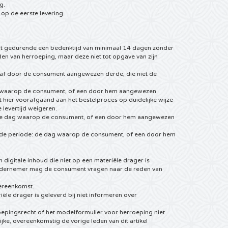
g.
 op de eerste levering.
t gedurende een bedenktijd van minimaal 14 dagen zonder
 van herroeping, maar deze niet tot opgave van zijn
raf door de consument aangewezen derde, die niet de
dag waarop de consument, of een door hem aangewezen
 hier voorafgaand aan het bestelproces op duidelijke wijze
levertijd weigeren.
n: de dag waarop de consument, of een door hem aangewezen
lde periode: de dag waarop de consument, of een door hem
igitale inhoud die niet op een materiële drager is
ndernemer mag de consument vragen naar de reden van
vereenkomst.
ële drager is geleverd bij niet informeren over
oepingsrecht of het modelformulier voor herroeping niet
jke, overeenkomstig de vorige leden van dit artikel