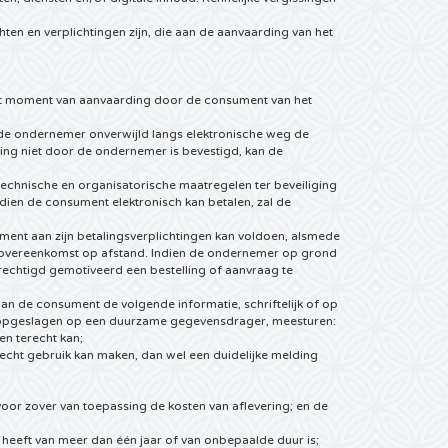
ten en verplichtingen zijn, die aan de aanvaarding van het
het moment van aanvaarding door de consument van het
 de ondernemer onverwijld langs elektronische weg de
ng niet door de ondernemer is bevestigd, kan de
technische en organisatorische maatregelen ter beveiliging
dien de consument elektronisch kan betalen, zal de
ment aan zijn betalingsverplichtingen kan voldoen, alsmede
de overeenkomst op afstand. Indien de ondernemer op grond
rechtigd gemotiveerd een bestelling of aanvraag te
 aan de consument de volgende informatie, schriftelijk of op
 opgeslagen op een duurzame gegevensdrager, meesturen:
n terecht kan;
ht gebruik kan maken, dan wel een duidelijke melding
; voor zover van toepassing de kosten van aflevering; en de
heeft van meer dan één jaar of van onbepaalde duur is;