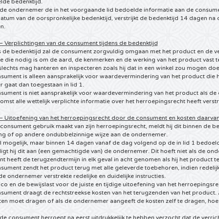
lde bedenktijd.
n de ondernemer de in het voorgaande lid bedoelde informatie aan de consume
atum van de oorspronkelijke bedenktijd, verstrijkt de bedenktijd 14 dagen na
n.
 – Verplichtingen van de consument tijdens de bedenktijd
s de bedenktijd zal de consument zorgvuldig omgaan met het product en de ver
e die nodig is om de aard, de kenmerken en de werking van het product vast te 
lechts mag hanteren en inspecteren zoals hij dat in een winkel zou mogen doe
nsument is alleen aansprakelijk voor waardevermindering van het product die 
r gaat dan toegestaan in lid 1.
sument is niet aansprakelijk voor waardevermindering van het product als de 
mst alle wettelijk verplichte informatie over het herroepingsrecht heeft verstr
8 – Uitoefening van het herroepingsrecht door de consument en kosten daarva
 consument gebruik maakt van zijn herroepingsrecht, meldt hij dit binnen de 
ng of op andere ondubbelzinnige wijze aan de ondernemer.
l mogelijk, maar binnen 14 dagen vanaf de dag volgend op de in lid 1 bedoel
gt hij dit aan (een gemachtigde van) de ondernemer. Dit hoeft niet als de on
 heeft de terugzendtermijn in elk geval in acht genomen als hij het product t
sument zendt het product terug met alle geleverde toebehoren, indien redelijk
e ondernemer verstrekte redelijke en duidelijke instructies.
sico en de bewijslast voor de juiste en tijdige uitoefening van het herroepingsre
nsument draagt de rechtstreekse kosten van het terugzenden van het product.
ten moet dragen of als de ondernemer aangeeft de kosten zelf te dragen, hoe
 de consument herroept na eerst uitdrukkelijk te hebben verzocht dat de verrich