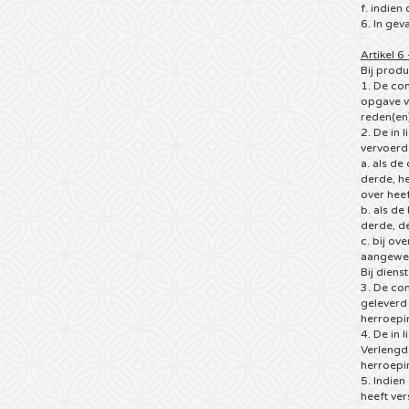
f. indien
6. In gev
Artikel 6
Bij produ
1. De co
opgave v
reden(en)
2. De in
vervoerde
a. als d
derde, he
over heef
b. als d
derde, de
c. bij o
aangewez
Bij diens
3. De con
geleverd
herroepin
4. De in 
Verlengde
herroepi
5. Indien
heeft ver