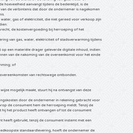
de hoeveelheid aanvangt tijdens de bedenktijd, is de
 van de verbintenis dat door de ondernemer is nagekomen
is.
ter, gas of elektriciteit, die niet gereed voor verkoop zijn
dien:
recht, de kostenvergoeding bij herroeping of het
ring van gas, water, elektriciteit of stadsverwarming tijdens
 op een materiële drager geleverde digitale inhoud, indien:
eginnen van de nakoming van de overeenkomst voor het einde
emming; of
de overeenkomsten van rechtswege ontbonden.
jze mogelijk maakt, stuurt hij na ontvangst van deze
eringskosten door de ondernemer in rekening gebracht voor
rop de consument hem de herroeping meldt. Tenzij de
t hij het product heeft ontvangen of tot de consument
 heeft gebruikt, tenzij de consument instemt met een
oedkoopste standaardlevering, hoeft de ondernemer de