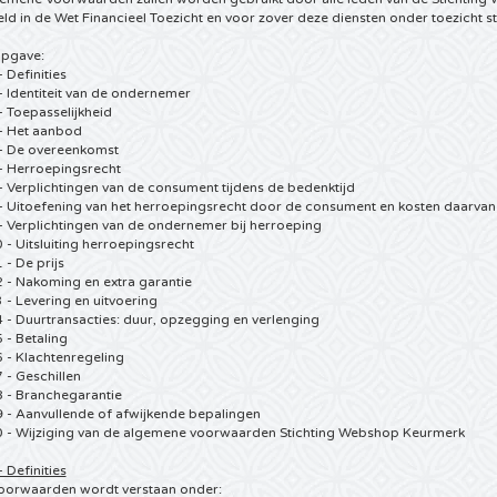
ld in de Wet Financieel Toezicht en voor zover deze diensten onder toezicht st
pgave:
- Definities
 - Identiteit van de ondernemer
 - Toepasselijkheid
 - Het aanbod
 - De overeenkomst
 - Herroepingsrecht
 - Verplichtingen van de consument tijdens de bedenktijd
8 - Uitoefening van het herroepingsrecht door de consument en kosten daarvan
 - Verplichtingen van de ondernemer bij herroeping
0 - Uitsluiting herroepingsrecht
 - De prijs
2 - Nakoming en extra garantie
3 - Levering en uitvoering
4 - Duurtransacties: duur, opzegging en verlenging
5 - Betaling
6 - Klachtenregeling
7 - Geschillen
8 - Branchegarantie
9 - Aanvullende of afwijkende bepalingen
20 - Wijziging van de algemene voorwaarden Stichting Webshop Keurmerk
- Definities
voorwaarden wordt verstaan onder: