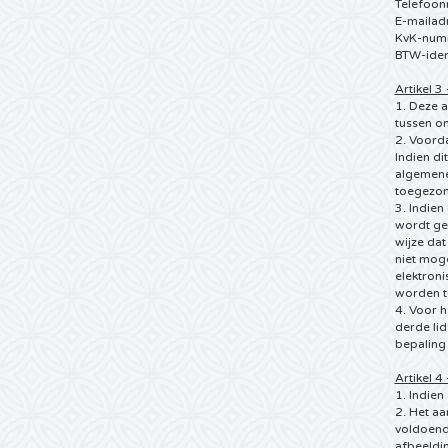
Telefoon
E-mailad
KvK-num
BTW-ide
Artikel 3
1. Deze 
tussen o
2. Voord
Indien di
algemene
toegezon
3. Indien
wordt ge
wijze da
niet mog
elektron
worden 
4. Voor 
derde li
bepaling 
Artikel 4
1. Indie
2. Het aa
voldoend
afbeeldi