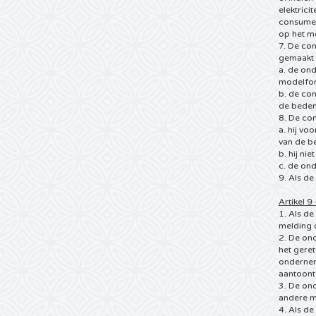
elektrici
consumen
op het m
7. De con
gemaakt i
a. de ond
modelform
b. de con
de bedenk
8. De con
a. hij vo
van de be
b. hij ni
c. de on
9. Als d
Artikel 9
1. Als de
melding 
2. De on
het gere
onderneme
aantoont 
3. De on
andere m
4. Als d