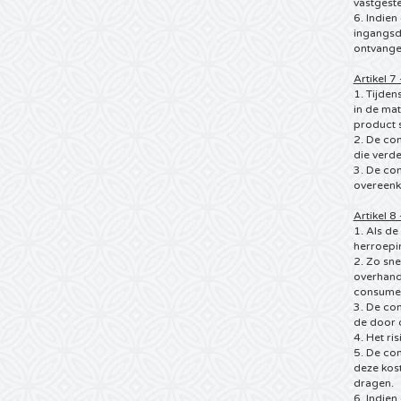
vastgeste
6. Indie
ingangsd
ontvange
Artikel 7
1. Tijden
in de mat
product s
2. De co
die verde
3. De con
overeenko
Artikel 
1. Als de
herroepi
2. Zo sne
overhandi
consument
3. De con
de door d
4. Het ri
5. De co
deze kos
dragen.
6. Indien