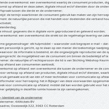
llende overeenkomst: een overeenkomst waarbij de consument producten, digit
omst op afstand en deze zaken, digitale inhoud en/of diensten door de onder
afspraak tussen die derde en de ondernemer;
tijd: de termijn waarbinnen de consument gebruik kan maken van zijn herroep
ent: de natuurlijke persoon die niet handelt voor doeleinden die verband houd
tiviteit;
kalenderdag;
le inhoud: gegevens die in digitale vorm geproduceerd en geleverd worden;
ereenkomst: een overeenkomst die strekt tot de regelmatige levering van zak
ame gegevensdrager: elk hulpmiddel – waaronder ook begrepen e-mail – dat d
em persoonlijk is gericht, op te slaan op een manier die toekomstige raadpl
 waarvoor de informatie is bestemd, en die ongewijzigde reproductie van de o
epingsrecht: de mogelijkheid van de consument om binnen de bedenktijd af te
emer: de natuurlijke of rechtspersoon die lid is van Stichting Webshop Keurm
 op afstand aan consumenten aanbiedt;
eenkomst op afstand: een overeenkomst die tussen de ondernemer en de cons
oor verkoop op afstand van producten, digitale inhoud en/of diensten, waarbij
ruik gemaakt wordt van één of meer technieken voor communicatie op afsta
lformulier voor herroeping: het in Bijlage I van deze voorwaarden opgenome
niek voor communicatie op afstand: middel dat kan worden gebruikt voor het 
r gelijktijdig in dezelfde ruimte hoeven te zijn samengekomen;
 – Identiteit van de ondernemer
ernemer; 4Alltickets BV
gsadres; Oostzeedijk 322, 3063 CC Rotterdam