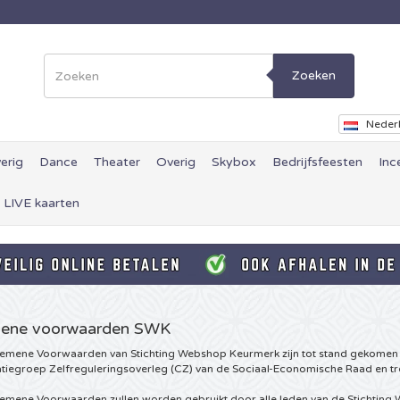
Zoeken
Neder
erig
Dance
Theater
Overig
Skybox
Bedrijfsfeesten
Inc
 LIVE kaarten
ene voorwaarden SWK
emene Voorwaarden van Stichting Webshop Keurmerk zijn tot stand gekomen 
tiegroep Zelfreguleringsoverleg (CZ) van de Sociaal-Economische Raad en tre
emene Voorwaarden zullen worden gebruikt door alle leden van de Stichting 