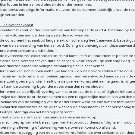
ijke fouten in het aanbod binden de ondernemer niet.
nbod bevat zodanige informatie, dat voor de consument duidelijk is wat de rech
ijn verbonden.
5 – De overeenkomst
ereenkomst komt, onder voorbehoud van het bepaalde in lid 4, tot stand op 
n het voldoen aan de daarbij gestelde voorwaarden.
n de consument het aanbod langs elektronische weg heeft aanvaard, bevestigt
t van de aanvaarding van het aanbod. Zolang de ontvangst van deze aanvaardi
t de overeenkomst ontbinden.
 de overeenkomst elektronisch tot stand komt, treft de ondernemer passende 
ektronische overdracht van data en zorgt hij voor een veilige webomgeving. In
er daartoe passende veiligheidsmaatregelen in acht nemen.
ernemer kan zich binnen wettelijke kaders – op de hoogte stellen of de consu
ie feiten en factoren die van belang zijn voor een verantwoord aangaan van 
nderzoek goede gronden heeft om de overeenkomst niet aan te gaan, is hij ge
 of aan de uitvoering bijzondere voorwaarden te verbinden.
ernemer zal uiterlijk bij levering van het product, de dienst of digitale inhoud
 wijze dat deze door de consument op een toegankelijke manier kan worden
ezoekadres van de vestiging van de ondernemer waar de consument met klachte
orwaarden waaronder en de wijze waarop de consument van het herroepingsrec
t uitgesloten zijn van het herroepingsrecht;
ormatie over garanties en bestaande service na aankoop;
js met inbegrip van alle belastingen van het product, dienst of digitale inhoud
 betaling, aflevering of uitvoering van de overeenkomst op afstand;
reisten voor opzegging van de overeenkomst indien de overeenkomst een duur 