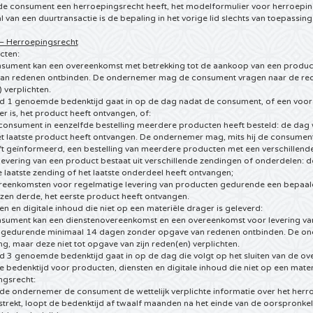
 de consument een herroepingsrecht heeft, het modelformulier voor herroepin
al van een duurtransactie is de bepaling in het vorige lid slechts van toepassing
 – Herroepingsrecht
cten:
nsument kan een overeenkomst met betrekking tot de aankoop van een produc
an redenen ontbinden. De ondernemer mag de consument vragen naar de reden
 verplichten.
 lid 1 genoemde bedenktijd gaat in op de dag nadat de consument, of een voo
r is, het product heeft ontvangen, of:
e consument in eenzelfde bestelling meerdere producten heeft besteld: de 
t laatste product heeft ontvangen. De ondernemer mag, mits hij de consument
t geïnformeerd, een bestelling van meerdere producten met een verschillende 
e levering van een product bestaat uit verschillende zendingen of onderdele
 laatste zending of het laatste onderdeel heeft ontvangen;
vereenkomsten voor regelmatige levering van producten gedurende een bepaa
en derde, het eerste product heeft ontvangen.
ten en digitale inhoud die niet op een materiële drager is geleverd:
sument kan een dienstenovereenkomst en een overeenkomst voor levering van d
 gedurende minimaal 14 dagen zonder opgave van redenen ontbinden. De o
g, maar deze niet tot opgave van zijn reden(en) verplichten.
lid 3 genoemde bedenktijd gaat in op de dag die volgt op het sluiten van de o
 bedenktijd voor producten, diensten en digitale inhoud die niet op een materi
ngsrecht:
 de ondernemer de consument de wettelijk verplichte informatie over het herr
strekt, loopt de bedenktijd af twaalf maanden na het einde van de oorspronkeli