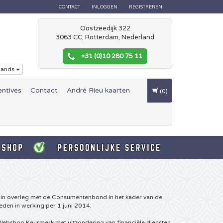
CONTACT
INLOGGEN
REGISTREREN
Oostzeedijk 322
3063 CC, Rotterdam, Nederland
+31 (0)10 280 75 11
lands
entives
Contact
André Rieu kaarten
(0)
in overleg met de Consumentenbond in het kader van de
den in werking per 1 juni 2014.
Webshop Keurmerk met uitzondering van financiële diensten