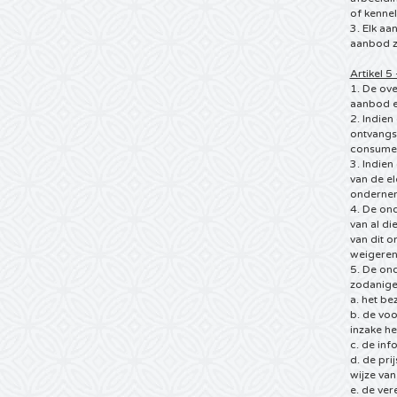
of kennel
3. Elk aa
aanbod z
Artikel 
1. De ov
aanbod e
2. Indie
ontvangs
consumen
3. Indien
van de el
ondernem
4. De ond
van al d
van dit o
weigeren
5. De ond
zodanige
a. het b
b. de vo
inzake he
c. de inf
d. de pri
wijze van
e. de ve