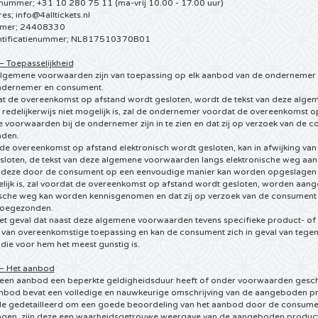
nummer; +31 10 280 75 11 (ma-vrij 10.00 - 17.00 uur)
res;
info@4alltickets.nl
mer; 24408330
ntificatienummer; NL817510370B01
 – Toepasselijkheid
algemene voorwaarden zijn van toepassing op elk aanbod van de ondernemer 
ndernemer en consument.
at de overeenkomst op afstand wordt gesloten, wordt de tekst van deze alg
t redelijkerwijs niet mogelijk is, zal de ondernemer voordat de overeenkomst
 voorwaarden bij de ondernemer zijn in te zien en dat zij op verzoek van de
den.
 de overeenkomst op afstand elektronisch wordt gesloten, kan in afwijking va
sloten, de tekst van deze algemene voorwaarden langs elektronische weg aa
t deze door de consument op een eenvoudige manier kan worden opgeslagen o
elijk is, zal voordat de overeenkomst op afstand wordt gesloten, worden a
ische weg kan worden kennisgenomen en dat zij op verzoek van de consument l
toegezonden.
het geval dat naast deze algemene voorwaarden tevens specifieke product- of 
d van overeenkomstige toepassing en kan de consument zich in geval van tege
die voor hem het meest gunstig is.
 – Het aanbod
n een aanbod een beperkte geldigheidsduur heeft of onder voorwaarden geschie
nbod bevat een volledige en nauwkeurige omschrijving van de aangeboden prod
e gedetailleerd om een goede beoordeling van het aanbod door de consumen
ngen, zijn deze een waarheidsgetrouwe weergave van de aangeboden producten,