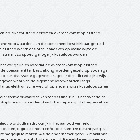
en op elke tot stand gekomen overeenkomst op afstand
emene voorwaarden aan de consument beschikbaar gesteld.
 op afstand wordt gesloten, aangeven op welke wijze de
 consument zo spoedig mogelijk kosteloos worden
n het vorige lid en voordat de overeenkomst op afstand
n de consument ter beschikking worden gesteld op zodanige
p een duurzame gegevensdrager. Indien dit redelijkerwijs
angegeven waar van de algemene voorwaarden langs
angs elektronische weg of op andere wijze kosteloos zullen
dienstenvoorwaarden van toepassing zijn, is het tweede en
nstrijdige voorwaarden steeds beroepen op de toepasselijke
dt, wordt dit nadrukkelijk in het aanbod vermeld.
ucten, digitale inhoud en/of diensten. De beschrijving is
t mogelijk te maken. Als de ondernemer gebruik maakt van
 diensten en/of digitale inhoud. Kennelijke vergissingen