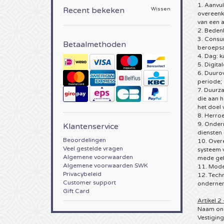
1. Aanvu
Recent bekeken
Wissen
overeenk
van een 
2. Bedenk
3. Consum
Betaalmethoden
beroepsac
4. Dag: 
5. Digita
6. Duurov
periode;
7. Duurz
die aan h
het doel
8. Herro
9. Ondern
Klantenservice
diensten
Beoordelingen
10. Over
Veel gestelde vragen
systeem v
Algemene voorwaarden
mede geb
Algemene voorwaarden SWK
11. Mode
Privacybeleid
12. Tech
Customer support
onderneme
Gift Card
Artikel 2
Naam ond
Vestigin