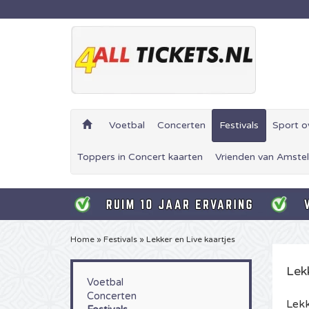
Voetbal
Concerten
Festivals
Sport o
Toppers in Concert kaarten
Vrienden van Amstel
Home
»
Festivals
»
Lekker en Live kaartjes
Lek
Voetbal
Concerten
Lekk