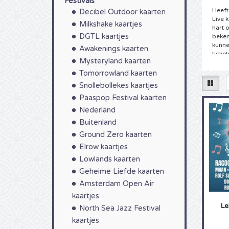
Festivals
Heeft
Decibel Outdoor kaarten
Live 
Milkshake kaartjes
hart 
DGTL kaartjes
beken
kunnen
Awakenings kaarten
ticket
Mysteryland kaarten
reserv
Tomorrowland kaarten
Tick
Snollebollekes kaartjes
U hee
Paaspop Festival kaarten
4Allt
Nederland
conce
U kun
Buitenland
van
L
Ground Zero kaarten
songte
Elrow kaartjes
met o
voorda
Lowlands kaarten
ticket
Geheime Liefde kaarten
Kaar
Amsterdam Open Air
kaartjes
Als ec
Le
uw ka
North Sea Jazz Festival
hoofd
kaartjes
gewee