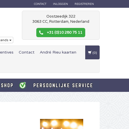
CONTACT
INLOGGEN
REGISTREREN
Oostzeedijk 322
3063 CC, Rotterdam, Nederland
+31 (0)10 280 75 11
lands
centives
Contact
André Rieu kaarten
(0)