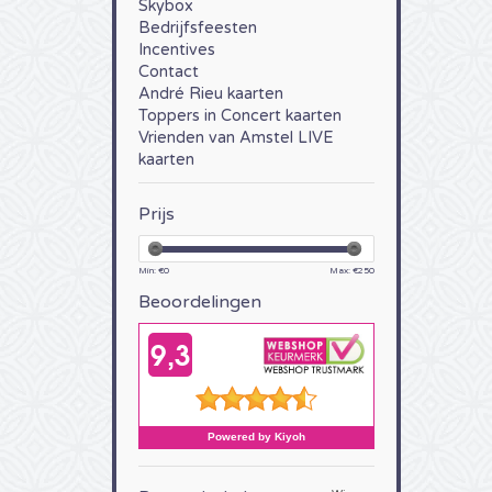
Skybox
Bedrijfsfeesten
Incentives
Contact
André Rieu kaarten
Toppers in Concert kaarten
Vrienden van Amstel LIVE
kaarten
Prijs
Min: €
0
Max: €
250
Beoordelingen