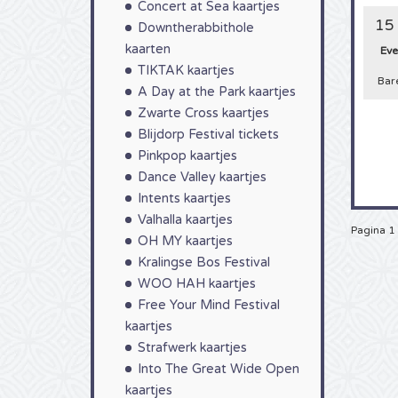
Concert at Sea kaartjes
conce
staat
15 
Downtherabbithole
kaarte
kaarten
Eve
4Allti
telef
TIKTAK kaartjes
Bar
deze 
A Day at the Park kaartjes
Zwarte Cross kaartjes
Blijdorp Festival tickets
Pinkpop kaartjes
Dance Valley kaartjes
Intents kaartjes
Valhalla kaartjes
Pagina 1
OH MY kaartjes
Kralingse Bos Festival
WOO HAH kaartjes
Free Your Mind Festival
kaartjes
Strafwerk kaartjes
Into The Great Wide Open
kaartjes