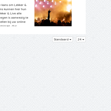
uw kans om Lekker &
ans kunnen hier hun
kker & Live alle
egen is aanwezig te
ellen bij uw online
t missen, dus
Standaard
24
ten bent u bij
e volgende reeks
epland voor dit jaar!
t het brede aanbod
elodieën en
t u alvast beginnen
ewenste kaarten en
Live kaartjes bij uw
aarschijnlijk staat in
e albums uit uw
altijd al een droom
noeg een Lekker & Live