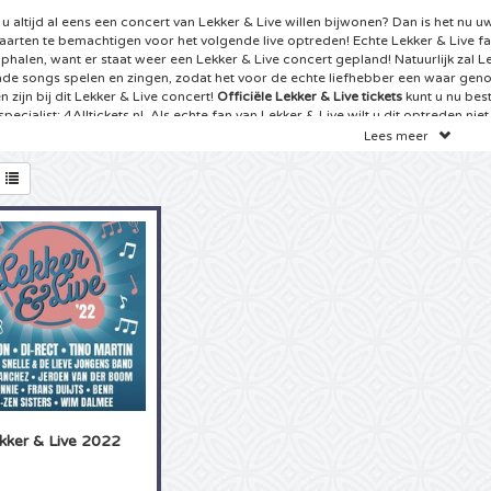
 u altijd al eens een concert van Lekker & Live willen bijwonen? Dan is het nu 
kaarten te bemachtigen voor het volgende live optreden! Echte Lekker & Live f
ophalen, want er staat weer een Lekker & Live concert gepland! Natuurlijk zal Le
de songs spelen en zingen, zodat het voor de echte liefhebber een waar geno
 zijn bij dit Lekker & Live concert!
Officiële Lekker & Live tickets
kunt u nu best
specialist: 4Alltickets.nl. Als echte fan van Lekker & Live wilt u dit optreden nie
eer uw kaarten voor het te laat is.
Lees meer
ets Lekker & Live Festival
ft dé ticketwebsite van het Internet gevonden: voor de beste Lekker & Live kaar
ickets aan het juiste adres! Echte Lekker & Live fans kunnen niet wachten tot d
rten. Wij hebben goed nieuws voor u! Er staan weer Lekker & Live concerten g
t een van deze Lekker & Live concerten bezoeken door een keuze te maken ui
ekker & Live kaarten
online. Altijd al live willen meezingen met de bekendste m
ksten van de liedjes van Lekker & Live, dat kan! Met tickets van 4Alltickets kun
efenen, want vanuit uw luie stoel koopt u nu snel en betrouwbaar de door u g
t u het weet heeft u de tickets in huis! Aarzel niet langer en boek uw Lekker & 
specialist 4Alltickets.nl!
tjes Lekker en Live Barendrecht
hte Lekker & Live fan kunt u als geen ander meer vertellen over Lekker & Live. W
kker & Live 2022
st de gehele cd collectie en kent u de songteksten van de meeste Lekker & Liv
! Wij hebben het goed geraden, we hebben met een echte fan te maken! Is het 
st een concert van Lekker & Live live bij te wonen of kunt u juist niet vaak ge