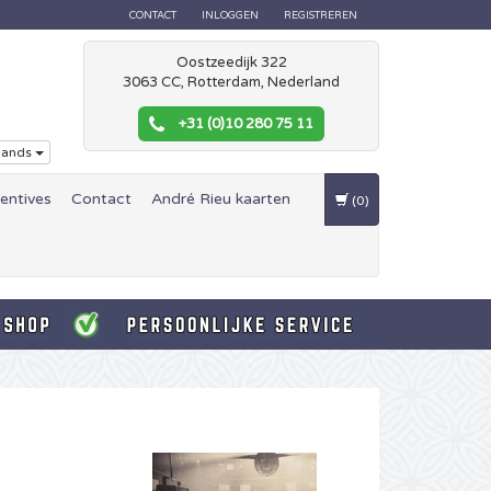
CONTACT
INLOGGEN
REGISTREREN
Oostzeedijk 322
3063 CC, Rotterdam, Nederland
+31 (0)10 280 75 11
lands
centives
Contact
André Rieu kaarten
(0)