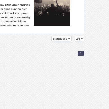
nu uw kans om Kendrick
ar fans kunnen hier
jk zal Kendrick Lamar
 genoegen is aanwezig
 nu bestellen bij uw
treden niet missen, dus
Standaard
24
arten bent u bij
 de volgende reeks
1
n gepland voor dit
ken uit het brede
bekendste melodieën
s kunt u alvast
e door u gewenste
 uw Kendrick Lamar
mar. Waarschijnlijk
drick Lamar albums uit
t altijd al een
t vaak genoeg een