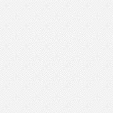
ick Lamar concert bijwonen? Dan moet u nu haast maken met het bemachtig
 kaartjes
want er staat weer een Kendrick Lamar tour gepland! Of het nu jeugd
daagse hype betreft, kaarten voor een Kendrick Lamar concert tour zijn altijd 
n tijd uitverkocht! 4Alltickets.nl maakt het u gemakkelijk, u hoeft geen uren mee
llen geen torenhoge telefoonrekeningen meer op de deurmat, maar u bent 
aarten. Grijp dus deze kans en koop nu uw favoriete Kendrick Lamar kaarten b