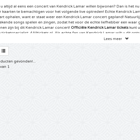
 u altijd al eens een concert van Kendrick Lamar willen bijwonen? Dan is het 
 kaarten te bemachtigen voor het volgende live optreden! Echte Kendrick Lam
art ophalen, want er staat weer een Kendrick Lamar concert gepland! Natuurli
bekende songs spelen en zingen, zodat het voor de echte liefhebber een waar
nnen zijn bij dit Kendrick Lamar concert!
Officiële Kendrick Lamar tickets
kunt u
 ticketspecialist: 4Alltickets.nl. Als echte fan van Kendrick Lamar wilt u dit op
eer uw kaarten voor het te laat is.
Lees meer
ets Kendrick Lamar Concert
ft dé ticketwebsite van het Internet gevonden: voor de beste Kendrick Lamar ka
ducten gevonden!...
ickets aan het juiste adres! Echte Kendrick Lamar fans kunnen niet wachten tot
 van 1
rten. Wij hebben goed nieuws voor u! Er staan weer Kendrick Lamar concerte
 U kunt een van deze Kendrick Lamar concerten bezoeken door een keuze te ma
od van
Kendrick Lamar kaarten
online. Altijd al live willen meezingen met de 
ngteksten van de liedjes van Kendrick Lamar, dat kan! Met tickets van 4Allticket
nen met oefenen, want vanuit uw luie stoel koopt u nu snel en betrouwbaar d
en en voordat u het weet heeft u de tickets in huis! Aarzel niet langer en boek
es bij uw ticketspecialist 4Alltickets.nl!
tjes Kendrick Lamar Tour
chte Kendrick Lamar fan kunt u als geen ander meer vertellen over Kendrick La
 in uw kast de gehele cd collectie en kent u de songteksten van de meeste Ken
ofd! Wij hebben het goed geraden, we hebben met een echte fan te maken! Is he
 geweest een concert van Kendrick Lamar live bij te wonen of kunt u juist nie