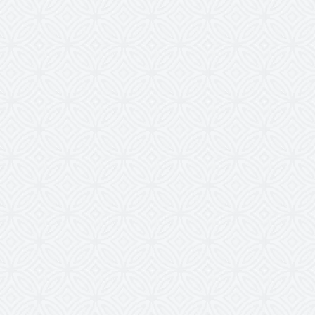
en van uw
Kendrick
sentiment is of een
erg gewild en in een
r in de rij te staan,
gewoon gegarandeerd
etrouwbaar online!