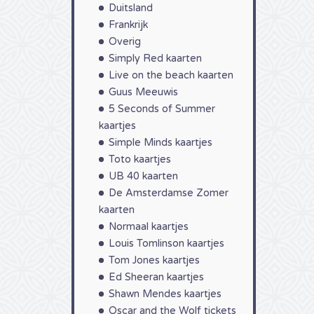
Kendr
Duitsland
Lamar
Frankrijk
heden
mum va
Overig
er va
Simply Red kaarten
van k
Live on the beach kaarten
Guus Meeuwis
5 Seconds of Summer
kaartjes
Simple Minds kaartjes
Toto kaartjes
UB 40 kaarten
De Amsterdamse Zomer
kaarten
Normaal kaartjes
Louis Tomlinson kaartjes
Tom Jones kaartjes
Ed Sheeran kaartjes
Shawn Mendes kaartjes
Oscar and the Wolf tickets