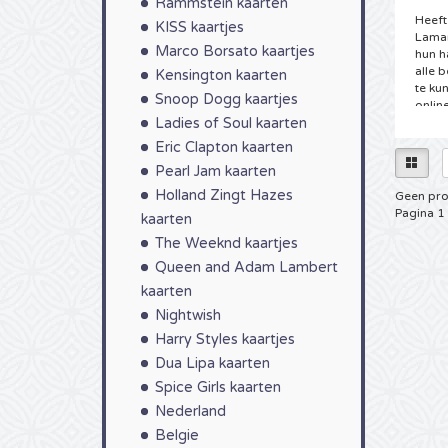
Rammstein kaarten
Heeft
KISS kaartjes
Lamar
Marco Borsato kaartjes
hun h
alle 
Kensington kaarten
te ku
Snoop Dogg kaartjes
online
Ladies of Soul kaarten
reserv
Eric Clapton kaarten
Tick
Pearl Jam kaarten
U hee
Holland Zingt Hazes
Geen pro
4Allt
Pagina 1
kaarten
conce
jaar!
The Weeknd kaartjes
aanb
Queen and Adam Lambert
en so
begin
kaarten
kaart
Nightwish
kaartj
Harry Styles kaartjes
Kaar
Dua Lipa kaarten
Spice Girls kaarten
Als e
staat
Nederland
uw ho
Belgie
droom