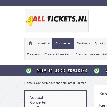
Voetbal
Concerten
Festivals
Sport o
Toppers in Concert kaarten
Vrienden van Amstel
Home
»
Concerten
»
Kendrick Lamar kaarten
Ken
Voetbal
Concerten
Kend