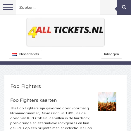
Menu
Voetbal
Concerten
Feyenoord kaarten
Nederlands
Inloggen
Festivals
Ajax kaarten
Rammstein kaarten
Oranje kaartjes
KISS kaartjes
Sport overig
Decibel Outdoor kaarten
Foo Fighters
Nederland
Marco Borsato kaartjes
Milkshake kaartjes
Dance
Formule 1
Foo Fighters kaarten
The Foo Fighters zijn gevormd door voormalig
Engeland
Kensington kaarten
DGTL kaartjes
Kickboksen
Theater
Armin van Buuren kaarten
Nirvanadrummer, David Grohl in 1995, na de
dood van Kurt Cobain. Ze vallen in de hardrock,
post-grunge en alternatieve rockgenres en hun
Spanje
Snoop Dogg kaartjes
Awakenings kaarten
Rugby
Reverze kaarten
Overig
TAFKAL kaartjes
geluid is op een briljante manier eclectic. De Foo