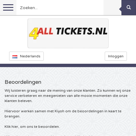
Menu
Voetbal
Concerten
Feyenoord kaarten
Nederlands
Inloggen
Ajax kaarten
Festivals
Rammstein kaarten
Beoordelingen
Oranje kaartjes
KISS kaartjes
Sport overig
Decibel Outdoor kaarten
Wij luisteren graag naar de mening van onze klanten. Zo kunnen wij onze
service verbeteren en meegenieten van alle mooie momenten die onze
Nederland
Marco Borsato kaartjes
Milkshake kaartjes
Dance
Formule 1
klanten beleven.
Hiervoor werken samen met Kiyoh om de beoordelingen in kaart te
Engeland
Kensington kaarten
DGTL kaartjes
Kickboksen
Theater
Armin van Buuren kaarten
brengen.
Klik hier
, om ons te beoordelen.
Spanje
Snoop Dogg kaartjes
Awakenings kaarten
Rugby
Reverze kaarten
Overig
TAFKAL kaartjes