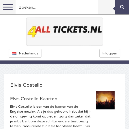
Menu
Voetbal
Concerten
Feyenoord kaarten
Nederlands
Inloggen
Festivals
Ajax kaarten
Rammstein kaarten
Oranje kaartjes
KISS kaartjes
Sport overig
Decibel Outdoor kaarten
Elvis Costello
Nederland
Marco Borsato kaartjes
Milkshake kaartjes
Dance
Formule 1
Elvis Costello Kaarten
Elvis Costello is een van de iconen van de
Engeland
Kensington kaarten
DGTL kaartjes
Kickboksen
Theater
Armin van Buuren kaarten
Engelse muziek. Als je dus gehoord hebt dat hij in
de omgeving komt optreden, zorg dan zeker dat
je erbij bent om deze schitterende artiest bezig
Spanje
Snoop Dogg kaartjes
Awakenings kaarten
Rugby
Reverze kaarten
Overig
TAFKAL kaartjes
te zien. Gedurende zijn hele loopbaan heeft Elvis