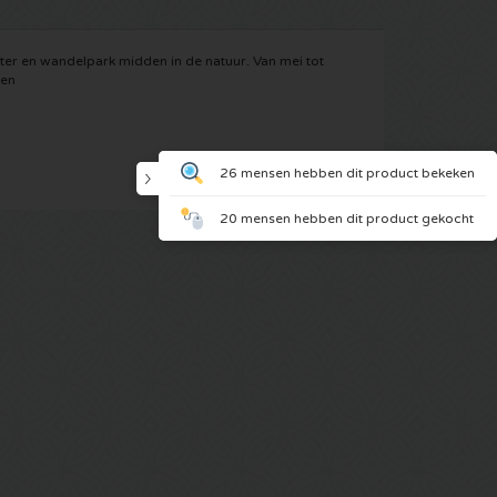
ter en wandelpark midden in de natuur. Van mei tot
ren