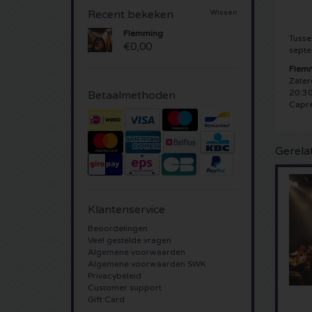
Recent bekeken
Wissen
Flemming
Tusse
€0,00
septe
Flem
Zater
20:30
Betaalmethoden
Capre
Gerela
Klantenservice
Beoordelingen
Veel gestelde vragen
Algemene voorwaarden
Algemene voorwaarden SWK
Privacybeleid
Customer support
Gift Card