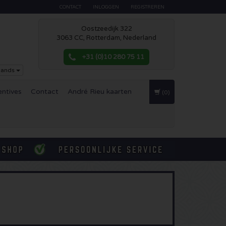
CONTACT
INLOGGEN
REGISTREREN
Oostzeedijk 322
3063 CC, Rotterdam, Nederland
+31 (0)10 280 75 11
lands
entives
Contact
André Rieu kaarten
(0)