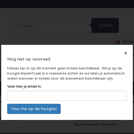
Zoeken
Neder
X
erig
Dance
Theater
Overig
Skybox
Bedrijfsfeesten
Inc
Nog niet op voorraad
 LIVE kaarten
Helaas zijn er op dit moment geen tickets beschikbaar. Wil je op de
hoogte blijven?Laat je e-mailadres achter en we laten je automatisch
weten wanneer er tickets voor dit evenement beschikbaar zijn.
Voer hier je email in:
emming
Caprera Openluchttheater
Bloemendaal, Nederland