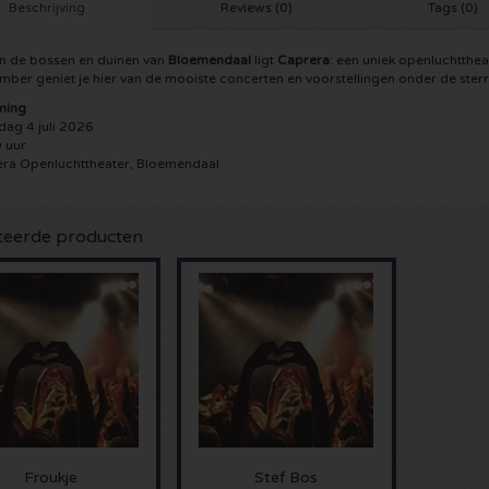
Beschrijving
Reviews (0)
Tags (0)
n de bossen en duinen van
Bloemendaal
ligt
Caprera
: een uniek openluchtthea
mber geniet je hier van de mooiste concerten en voorstellingen onder de ster
ming
dag 4 juli 2026
 uur
ra Openluchttheater, Bloemendaal
teerde producten
Froukje
Stef Bos