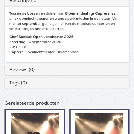
Beschrijving
5 Seconds of Summer kaartjes
Pinkpop kaartjes
Crazyland kaartjes
Tussen de bossen en duinen van
Bloemendaal
ligt
Caprera
: een
uniek openluchttheater en wandelpark midden in de natuur. Van
mei tot september geniet je hier van de mooiste concerten en
Simple Minds kaartjes
Dance Valley kaartjes
Hardcore4life kaartjes
voorstellingen onder de sterren
Chef'Special: Openluchttheater 2026
Toto kaartjes
Intents kaartjes
Shockerz kaartjes
Zaterdag 26 september 2026
20:30 uur
Caprera Openluchttheater, Bloemendaal
UB 40 kaarten
Valhalla kaartjes
Swedish House Mafia kaartjes
Reviews (0)
De Amsterdamse Zomer kaarten
OH MY kaartjes
Charlotte de Witte kaartjes
Tags (0)
Normaal kaartjes
Kralingse Bos Festival
909 kaartjes
Louis Tomlinson kaartjes
WOO HAH kaartjes
Verknipt kaartjes
Gerelateerde producten
Tom Jones kaartjes
Free Your Mind Festival kaartjes
DLDK kaarten
Ed Sheeran kaartjes
Strafwerk kaartjes
Above Beyond kaarten