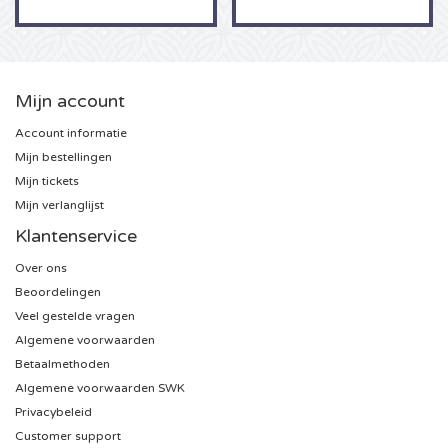
Sting kaartjes
Olivia Rodrigo kaartjes
Mijn account
Account informatie
The Cure kaartjes
Mijn bestellingen
Mijn tickets
Tame Impala kaartjes
Mijn verlanglijst
Klantenservice
Sam Fender kaartjes
Over ons
Bruce Springsteen kaartjes
Beoordelingen
Veel gestelde vragen
My Chemical Romance kaartjes
Algemene voorwaarden
Betaalmethoden
Algemene voorwaarden SWK
Rob de Nijs kaartjes
Privacybeleid
Customer support
Danny Vera kaartjes