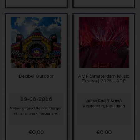
Anouk kaartjes
Kingsland Festival kaartjes
Underworld kaartjes
Eagles kaartjes
Joy x Flow Festival
Peggy Gou kaartjes
Justin Bieber kaartjes
Het Amsterdams Verbond kaartjes
No Art kaartjes
Kings of Leon kaartjes
Vroeger Was Alles Beter Festival kaartjes
Lana del Rey kaartjes
Decibel Outdoor
AMF (Amsterdam Music
Festival) 2023 - ADE
Iron Maiden kaartjes
29-08-2026
Johan Cruijff ArenA
Maan kaartjes
Amsterdam, Nederland
Natuurgebied Beekse Bergen
Hilvarenbeek, Nederland
Michael Buble kaartjes
€0,00
€0,00
Stromae kaartjes