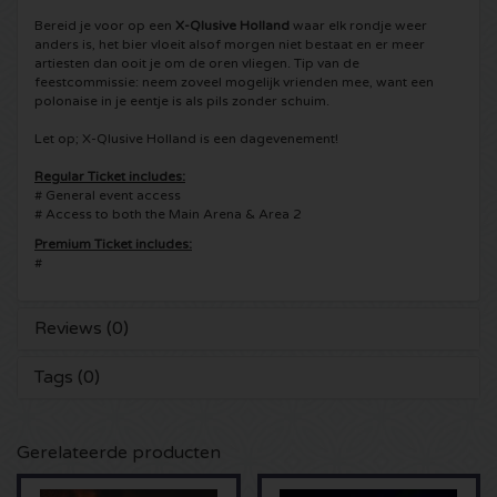
Bereid je voor op een
X-Qlusive Holland
waar elk rondje weer
5 Seconds of Summer kaartjes
Pinkpop kaartjes
Crazyland kaartjes
anders is, het bier vloeit alsof morgen niet bestaat en er meer
artiesten dan ooit je om de oren vliegen. Tip van de
feestcommissie: neem zoveel mogelijk vrienden mee, want een
Simple Minds kaartjes
Dance Valley kaartjes
Hardcore4life kaartjes
polonaise in je eentje is als pils zonder schuim.
Let op; X-Qlusive Holland is een dagevenement!
Toto kaartjes
Intents kaartjes
Shockerz kaartjes
Regular Ticket includes:
# General event access
UB 40 kaarten
Valhalla kaartjes
Swedish House Mafia kaartjes
# Access to both the Main Arena & Area 2
Premium Ticket includes:
De Amsterdamse Zomer kaarten
OH MY kaartjes
Charlotte de Witte kaartjes
#
Normaal kaartjes
Kralingse Bos Festival
909 kaartjes
Reviews (0)
Louis Tomlinson kaartjes
WOO HAH kaartjes
Verknipt kaartjes
Tags (0)
Tom Jones kaartjes
Free Your Mind Festival kaartjes
DLDK kaarten
Gerelateerde producten
Ed Sheeran kaartjes
Strafwerk kaartjes
Above Beyond kaarten