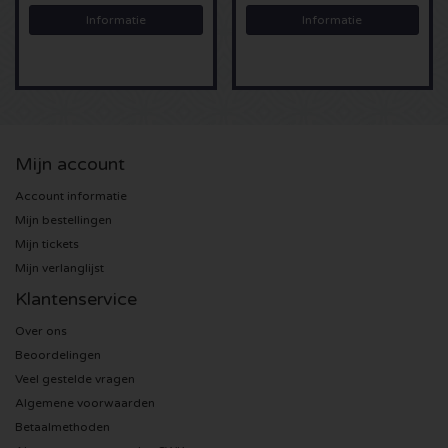
Informatie
Informatie
Sting kaartjes
Olivia Rodrigo kaartjes
The Cure kaartjes
Mijn account
Tame Impala kaartjes
Account informatie
Mijn bestellingen
Sam Fender kaartjes
Mijn tickets
Mijn verlanglijst
Bruce Springsteen kaartjes
Klantenservice
Over ons
My Chemical Romance kaartjes
Beoordelingen
Veel gestelde vragen
Rob de Nijs kaartjes
Algemene voorwaarden
Betaalmethoden
Danny Vera kaartjes