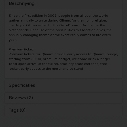
Beschrijving
5 Seconds of Summer kaartjes
Pinkpop kaartjes
Crazyland kaartjes
Since the first edition in 2001, people from all over the world
gather annually to unite during
Qlimax
for their joint religion:
Simple Minds kaartjes
Dance Valley kaartjes
Hardcore4life kaartjes
Hardstyle. Qlimax is held in the GelreDome in Arnhem in the
Netherlands. Because of the possibilities this location gives, the
annually changing theme of the event really comes to life every
Toto kaartjes
Intents kaartjes
Shockerz kaartjes
year.
Premium ticket:
UB 40 kaarten
Valhalla kaartjes
Swedish House Mafia kaartjes
Premium tickets for Qlimax include: early access to Qlimax Lounge,
starting from 20:00, premium gadget, welcome drink & finger
food upon arrival at the GelreDome, seperate entrance, free
De Amsterdamse Zomer kaarten
OH MY kaartjes
Charlotte de Witte kaartjes
locker, early access to the merchandise stand
Normaal kaartjes
Kralingse Bos Festival
909 kaartjes
Specificaties
Louis Tomlinson kaartjes
WOO HAH kaartjes
Verknipt kaartjes
Reviews (2)
Tom Jones kaartjes
Free Your Mind Festival kaartjes
DLDK kaarten
Tags (0)
Ed Sheeran kaartjes
Strafwerk kaartjes
Above Beyond kaarten