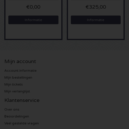
€0,00
€325,00
Sting kaartjes
Informatie
Informatie
Olivia Rodrigo kaartjes
The Cure kaartjes
Tame Impala kaartjes
Mijn account
Sam Fender kaartjes
Account informatie
Mijn bestellingen
Bruce Springsteen kaartjes
Mijn tickets
Mijn verlanglijst
My Chemical Romance kaartjes
Klantenservice
Over ons
Rob de Nijs kaartjes
Beoordelingen
Veel gestelde vragen
Danny Vera kaartjes