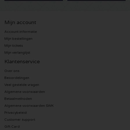
Metallica kaartjes
Mijn account
Garth Brooks kaartjes
Account informatie
Mijn bestellingen
Robbie Williams kaartjes
Mijn tickets
Mijn verlanglijst
Post Malone kaartjes
Klantenservice
Over ons
Bob Dylan kaartjes
Beoordelingen
Veel gestelde vragen
Rod Stewart kaarten
Algemene voorwaarden
Betaalmethoden
Mark Knopfler kaartjes
Algemene voorwaarden SWK
Privacybeleid
Mariah Carey kaartjes
Customer support
Gift Card
Bon Jovi kaartjes