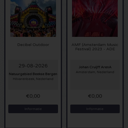
Alicia Keys kaartjes
Beyonce kaartjes
Taylor Swift kaartjes
Decibel Outdoor
AMF (Amsterdam Music
Festival) 2023 - ADE
Imagine Dragons kaartjes
29-08-2026
Johan Cruijff ArenA
Tino Martin kaarten
Amsterdam, Nederland
Natuurgebied Beekse Bergen
Hilvarenbeek, Nederland
Foo Fighters kaarten
€0,00
€0,00
Justin Timberlake kaartjes
Informatie
Informatie
Jonas Bothers kaarten
Drake kaartjes