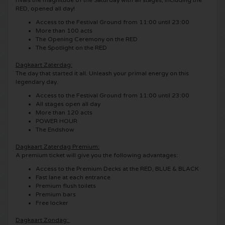
rivals the magnitude of the Saturday with all stages, including the
RED, opened all day!
Shawn Mendes kaartjes
Into The Great Wide Open kaartjes
Disclosure kaartjes
Access to the Festival Ground from 11:00 until 23:00
More than 100 acts
The Opening Ceremony on the RED
Oscar and the Wolf tickets
Breda Live kaartjes
Qapital kaartjes
The Spotlight on the RED
Dagkaart Zaterdag:
Red Hot Chili Peppers kaartjes
7th Sunday Festival kaartjes
Hardwell kaartjes
The day that started it all. Unleash your primal energy on this
legendary day.
Bryan Adams kaartjes
Harmony of Hardcore kaartjes
X-Qlusive Holland kaartjes
Access to the Festival Ground from 11:00 until 23:00
All stages open all day
More than 120 acts
Burna Boy kaartjes
Parkzicht Outdoor Festival kaartjes
Supremacy kaartjes
POWER HOUR
The Endshow
Coldplay kaartjes
Into the Woods kaartjes
X-Qlusive kaartjes
Dagkaart Zaterdag Premium:
A premium ticket will give you the following advantages:
Patrick Bruel kaartjes
The Qontinent kaartjes
Access to the Premium Decks at the RED, BLUE & BLACK
Glow in the Dark kaartjes
Fast lane at each entrance
Premium flush toilets
Avril Lavigne kaartjes
Chin Chin kaartjes
Audio Obscura kaartjes
Premium bars
Free locker
Genesis kaartjes
Lekker en Live kaartjes
A Nightmare in Rotterdam kaartjes
Dagkaart Zondag: