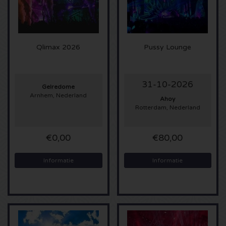
U2 kaartjes
Bruno Mars kaartjes
Qlimax 2026
Pussy Lounge
Ariana Grande kaartjes
31-10-2026
Gelredome
Arnhem, Nederland
Eminem kaartjes
Ahoy
Rotterdam, Nederland
John Mayer kaartjes
€0,00
€80,00
Enrique Iglesias kaartjes
Informatie
Informatie
Lady Gaga kaartjes
Maroon 5 kaartjes
Rihanna kaartjes