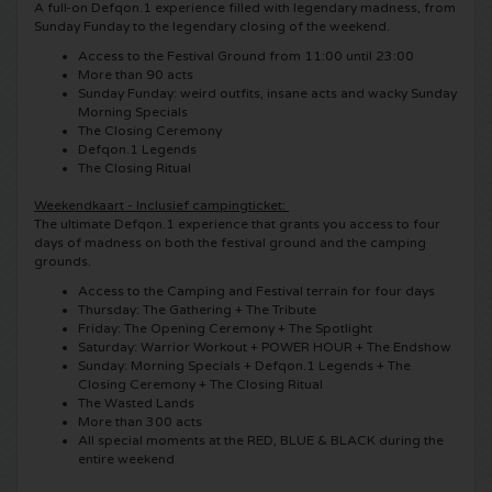
A full-on Defqon.1 experience filled with legendary madness, from
Sunday Funday to the legendary closing of the weekend.
Anouk kaartjes
Kingsland Festival kaartjes
Underworld kaartjes
Access to the Festival Ground from 11:00 until 23:00
More than 90 acts
Sunday Funday: weird outfits, insane acts and wacky Sunday
Eagles kaartjes
Joy x Flow Festival
Peggy Gou kaartjes
Morning Specials
The Closing Ceremony
Justin Bieber kaartjes
Defqon.1 Legends
Het Amsterdams Verbond kaartjes
No Art kaartjes
The Closing Ritual
Kings of Leon kaartjes
Weekendkaart - Inclusief campingticket:
Vroeger Was Alles Beter Festival kaartjes
The ultimate Defqon.1 experience that grants you access to four
days of madness on both the festival ground and the camping
Lana del Rey kaartjes
grounds.
Access to the Camping and Festival terrain for four days
Thursday: The Gathering + The Tribute
Iron Maiden kaartjes
Friday: The Opening Ceremony + The Spotlight
Saturday: Warrior Workout + POWER HOUR + The Endshow
Sunday: Morning Specials + Defqon.1 Legends + The
Maan kaartjes
Closing Ceremony + The Closing Ritual
The Wasted Lands
More than 300 acts
Michael Buble kaartjes
All special moments at the RED, BLUE & BLACK during the
entire weekend
Stromae kaartjes