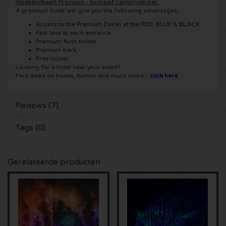
Weekendkaart Premium - Inclusief campingticket:
A premium ticket will give you the following advantages:
Sting kaartjes
Access to the Premium Decks at the RED, BLUE & BLACK
Fast lane at each entrance
Premium flush toilets
Olivia Rodrigo kaartjes
Premium bars
Free locker
Looking for a hotel near your event?
The Cure kaartjes
Find deals on hotels, homes and much more...
click here
Tame Impala kaartjes
Reviews (7)
Sam Fender kaartjes
Tags (0)
Bruce Springsteen kaartjes
Gerelateerde producten
My Chemical Romance kaartjes
Rob de Nijs kaartjes
Danny Vera kaartjes