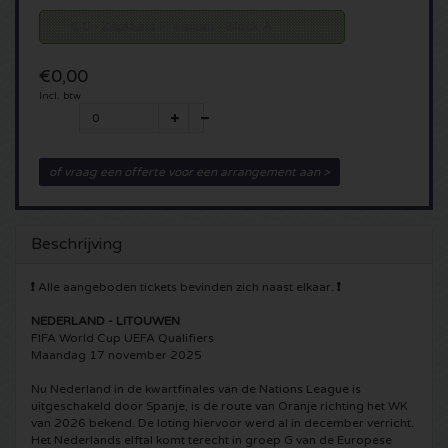
€ 0 - Zitplaats Premium - Block A
5 Seconds of Summer kaartjes
Pinkpop kaartjes
Crazyland kaartjes
€0,00
Simple Minds kaartjes
Dance Valley kaartjes
Hardcore4life kaartjes
Incl. btw
Toto kaartjes
Intents kaartjes
Shockerz kaartjes
of vraag een offerte voor een arrangement aan >
UB 40 kaarten
Valhalla kaartjes
Swedish House Mafia kaartjes
De Amsterdamse Zomer kaarten
OH MY kaartjes
Charlotte de Witte kaartjes
Beschrijving
Normaal kaartjes
Kralingse Bos Festival
909 kaartjes
❗
Alle aangeboden tickets bevinden zich naast elkaar.
❗
NEDERLAND - LITOUWEN
Louis Tomlinson kaartjes
WOO HAH kaartjes
Verknipt kaartjes
FIFA World Cup UEFA Qualifiers
Maandag 17 november 2025
Tom Jones kaartjes
Free Your Mind Festival kaartjes
DLDK kaarten
Nu Nederland in de kwartfinales van de Nations League is
uitgeschakeld door Spanje, is de route van Oranje richting het WK
van 2026 bekend. De loting hiervoor werd al in december verricht.
Ed Sheeran kaartjes
Strafwerk kaartjes
Above Beyond kaarten
Het Nederlands elftal komt terecht in groep G van de Europese