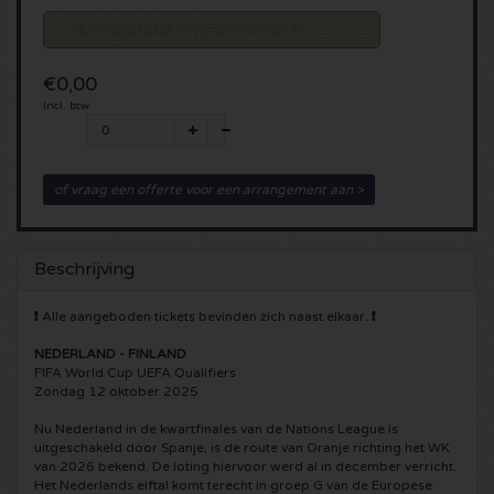
€ 0 - Zitplaats Premium - Block A
5 Seconds of Summer kaartjes
Pinkpop kaartjes
Crazyland kaartjes
€0,00
Simple Minds kaartjes
Dance Valley kaartjes
Hardcore4life kaartjes
Incl. btw
Toto kaartjes
Intents kaartjes
Shockerz kaartjes
of vraag een offerte voor een arrangement aan >
UB 40 kaarten
Valhalla kaartjes
Swedish House Mafia kaartjes
De Amsterdamse Zomer kaarten
OH MY kaartjes
Charlotte de Witte kaartjes
Beschrijving
Normaal kaartjes
Kralingse Bos Festival
909 kaartjes
❗
Alle aangeboden tickets bevinden zich naast elkaar.
❗
NEDERLAND - FINLAND
Louis Tomlinson kaartjes
WOO HAH kaartjes
Verknipt kaartjes
FIFA World Cup UEFA Qualifiers
Zondag 12 oktober 2025
Tom Jones kaartjes
Free Your Mind Festival kaartjes
DLDK kaarten
Nu Nederland in de kwartfinales van de Nations League is
uitgeschakeld door Spanje, is de route van Oranje richting het WK
van 2026 bekend. De loting hiervoor werd al in december verricht.
Ed Sheeran kaartjes
Strafwerk kaartjes
Above Beyond kaarten
Het Nederlands elftal komt terecht in groep G van de Europese