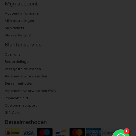
Mijn account
U2 kaartjes
Account informatie
Mijn bestellingen
Bruno Mars kaartjes
Mijn tickets
Mijn verlanglijst
Ariana Grande kaartjes
Klantenservice
Over ons
Eminem kaartjes
Beoordelingen
Veel gestelde vragen
John Mayer kaartjes
Algemene voorwaarden
Betaalmethoden
Enrique Iglesias kaartjes
Algemene voorwaarden SWK
Privacybeleid
Lady Gaga kaartjes
Customer support
Gift Card
Maroon 5 kaartjes
Betaalmethoden
Rihanna kaartjes