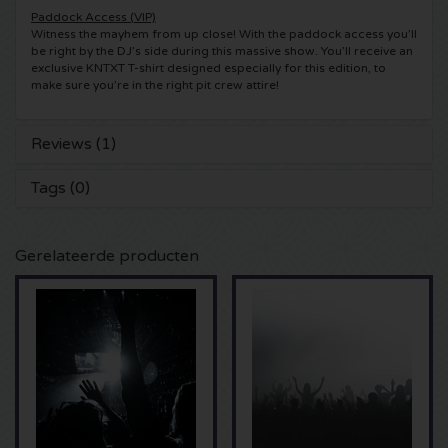
Paddock Access (VIP)
Shawn Mendes kaartjes
Witness the mayhem from up close! With the paddock access you’ll
Into The Great Wide Open kaartjes
Disclosure kaartjes
be right by the DJ’s side during this massive show. You’ll receive an
exclusive KNTXT T-shirt designed especially for this edition, to
Oscar and the Wolf tickets
Breda Live kaartjes
make sure you’re in the right pit crew attire!
Qapital kaartjes
Red Hot Chili Peppers kaartjes
7th Sunday Festival kaartjes
Hardwell kaartjes
Reviews (1)
Bryan Adams kaartjes
Harmony of Hardcore kaartjes
Tags (0)
X-Qlusive Holland kaartjes
Burna Boy kaartjes
Parkzicht Outdoor Festival kaartjes
Supremacy kaartjes
Gerelateerde producten
Coldplay kaartjes
Into the Woods kaartjes
X-Qlusive kaartjes
Patrick Bruel kaartjes
The Qontinent kaartjes
Glow in the Dark kaartjes
Avril Lavigne kaartjes
Chin Chin kaartjes
Audio Obscura kaartjes
Genesis kaartjes
Lekker en Live kaartjes
A Nightmare in Rotterdam kaartjes