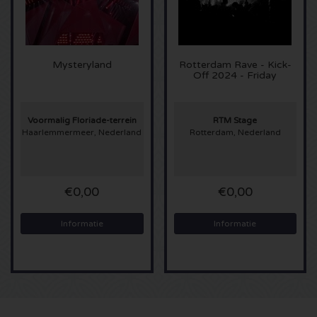
Sting kaartjes
Olivia Rodrigo kaartjes
Mysteryland
Rotterdam Rave - Kick-
Off 2024 - Friday
The Cure kaartjes
Voormalig Floriade-terrein
RTM Stage
Haarlemmermeer, Nederland
Rotterdam, Nederland
Tame Impala kaartjes
Sam Fender kaartjes
€0,00
€0,00
Bruce Springsteen kaartjes
Informatie
Informatie
My Chemical Romance kaartjes
Rob de Nijs kaartjes
Danny Vera kaartjes