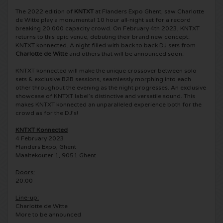
The 2022 edition of
KNTXT
at Flanders Expo Ghent, saw Charlotte
5 Seconds of Summer kaartjes
Pinkpop kaartjes
Crazyland kaartjes
de Witte play a monumental 10 hour all-night set for a record
breaking 20 000 capacity crowd. On February 4th 2023, KNTXT
returns to this epic venue, debuting their brand new concept:
Simple Minds kaartjes
Dance Valley kaartjes
Hardcore4life kaartjes
KNTXT konnected. A night filled with back to back DJ sets from
Charlotte de Witte
and others that will be announced soon.
Toto kaartjes
Intents kaartjes
Shockerz kaartjes
KNTXT konnected will make the unique crossover between solo
sets & exclusive B2B sessions, seamlessly morphing into each
other throughout the evening as the night progresses. An exclusive
UB 40 kaarten
Valhalla kaartjes
Swedish House Mafia kaartjes
showcase of KNTXT label’s distinctive and versatile sound. This
makes KNTXT konnected an unparalleled experience both for the
crowd as for the DJ’s!
De Amsterdamse Zomer kaarten
OH MY kaartjes
Charlotte de Witte kaartjes
KNTXT Konnected
4 February 2023
Normaal kaartjes
Kralingse Bos Festival
909 kaartjes
Flanders Expo, Ghent
Maaltekouter 1, 9051 Ghent
Louis Tomlinson kaartjes
WOO HAH kaartjes
Verknipt kaartjes
Doors:
20:00
Tom Jones kaartjes
Free Your Mind Festival kaartjes
DLDK kaarten
Line-up:
Charlotte de Witte
More to be announced
Ed Sheeran kaartjes
Strafwerk kaartjes
Above Beyond kaarten