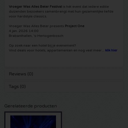
Vroeger Was Alles Beter Festival
is hét event dat iedere editie
5 Seconds of Summer kaartjes
Pinkpop kaartjes
Crazyland kaartjes
duizenden bezoekers samenbrengt met hun gezamenlijke liefde
voor hardstyle classics.
Simple Minds kaartjes
Dance Valley kaartjes
Hardcore4life kaartjes
Vroeger Was Alles Beter presents
Project One
4 jan. 2026 14:00
Brabanthallen, 's-Hertogenbosch
Toto kaartjes
Intents kaartjes
Shockerz kaartjes
Op zoek naar een hotel bij je evenement?
Vind deals voor hotels, appartementen en nog veel meer...
klik hier
UB 40 kaarten
Valhalla kaartjes
Swedish House Mafia kaartjes
De Amsterdamse Zomer kaarten
OH MY kaartjes
Charlotte de Witte kaartjes
Reviews (0)
Normaal kaartjes
Kralingse Bos Festival
909 kaartjes
Tags (0)
Louis Tomlinson kaartjes
WOO HAH kaartjes
Verknipt kaartjes
Gerelateerde producten
Tom Jones kaartjes
Free Your Mind Festival kaartjes
DLDK kaarten
Ed Sheeran kaartjes
Strafwerk kaartjes
Above Beyond kaarten