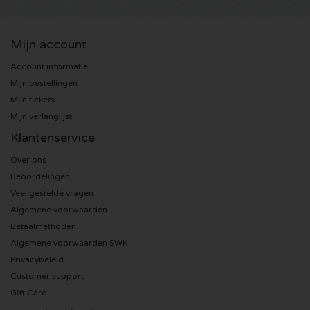
Anouk kaartjes
Kingsland Festival kaartjes
Underworld kaartjes
Mijn account
Eagles kaartjes
Joy x Flow Festival
Peggy Gou kaartjes
Account informatie
Mijn bestellingen
Justin Bieber kaartjes
Het Amsterdams Verbond kaartjes
No Art kaartjes
Mijn tickets
Mijn verlanglijst
Kings of Leon kaartjes
Vroeger Was Alles Beter Festival kaartjes
Klantenservice
Over ons
Lana del Rey kaartjes
Beoordelingen
Veel gestelde vragen
Iron Maiden kaartjes
Algemene voorwaarden
Betaalmethoden
Maan kaartjes
Algemene voorwaarden SWK
Privacybeleid
Michael Buble kaartjes
Customer support
Gift Card
Stromae kaartjes