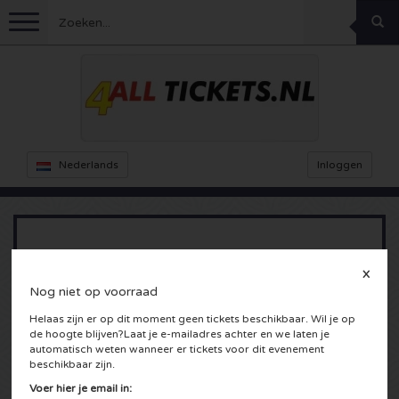
Menu
Voetbal
Concerten
Feyenoord kaarten
Nederlands
Inloggen
Ajax kaarten
Festivals
Rammstein kaarten
Oranje kaartjes
KISS kaartjes
Sport overig
Decibel Outdoor kaarten
Vroeger Was Alles Beter presents Project
X
One
Nederland
Nog niet op voorraad
Marco Borsato kaartjes
Milkshake kaartjes
Dance
Formule 1
Helaas zijn er op dit moment geen tickets beschikbaar. Wil je op
Brabanthallen
de hoogte blijven?Laat je e-mailadres achter en we laten je
Engeland
Kensington kaarten
DGTL kaartjes
Kickboksen
Theater
Armin van Buuren kaarten
Den Bosch, Nederland
automatisch weten wanneer er tickets voor dit evenement
beschikbaar zijn.
Spanje
Snoop Dogg kaartjes
Awakenings kaarten
Rugby
Reverze kaarten
Overig
TAFKAL kaartjes
Voer hier je email in: