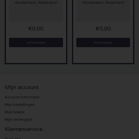
Amsterdam, Nederland
Amsterdam, Nederland
Sting kaartjes
Olivia Rodrigo kaartjes
€0,00
€0,00
Informatie
Informatie
The Cure kaartjes
Tame Impala kaartjes
Sam Fender kaartjes
Mijn account
Bruce Springsteen kaartjes
Account informatie
Mijn bestellingen
My Chemical Romance kaartjes
Mijn tickets
Mijn verlanglijst
Rob de Nijs kaartjes
Klantenservice
Danny Vera kaartjes