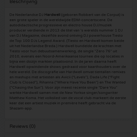
Beschrijving
5 Seconds of Summer kaartjes
Pinkpop kaartjes
Crazyland kaartjes
De Nederlandse DJ
Hardwell
(geboren Robbert van de Corput) is
een grote speler in de wereldwijde EDM-concertscene. De
Simple Minds kaartjes
autodidactische progressieve en electro house DJ/muziek
Dance Valley kaartjes
Hardcore4life kaartjes
producer verdiende in 2013 de titel van 's werelds nummer 1 DJ
van DJ Magazine, dezelfde avond ontving DJ powerhouse Tiesto
Toto kaartjes
Intents kaartjes
de Top 100 DJs Legend Award. (Tiesto en Hardwell komen beide
Shockerz kaartjes
uit het Nederlandse Breda.) Hardwell bundelde de krachten met
Tiesto voor hun debuutsamenwerking, de single "Zero 76" uit
UB 40 kaarten
Valhalla kaartjes
2010, evenals een Noord-Amerikaanse tournee die op locaties in
Swedish House Mafia kaartjes
bijna een dozijn markten plaatsvond. In de jaren daarna heeft
Hardwell opwindende shows gedraaid voor kaarthouders over de
De Amsterdamse Zomer kaarten
OH MY kaartjes
Charlotte de Witte kaartjes
hele wereld. De discografie van Hardwell omvat tientallen remixes
en mashups met artiesten als Avicii (“Levels”), Dada Life (“Fight
Club Is Closed”), Rihanna (“Where Have You Been”) en The Wanted
Normaal kaartjes
Kralingse Bos Festival
909 kaartjes
(“Chasing the Sun”). Voor zijn meest recente single “Dare You”
werkte Hardwell samen met de New Yorkse singer/songwriter
Matthew Koma. Het volkslied van de vocal club markeert de eerste
Louis Tomlinson kaartjes
WOO HAH kaartjes
Verknipt kaartjes
keer dat een artiest muziek in première heeft gebracht via de
Shazam-app.
Tom Jones kaartjes
Free Your Mind Festival kaartjes
DLDK kaarten
Reviews (0)
Ed Sheeran kaartjes
Strafwerk kaartjes
Above Beyond kaarten