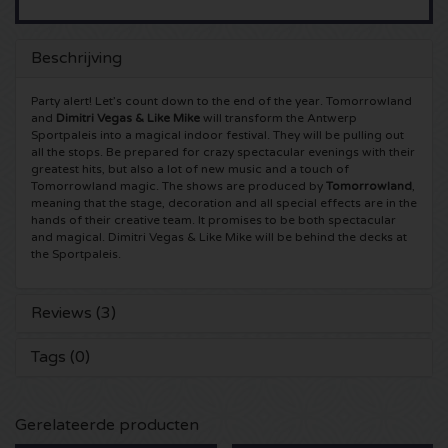
5 Seconds of Summer kaartjes
Pinkpop kaartjes
Crazyland kaartjes
Beschrijving
Simple Minds kaartjes
Dance Valley kaartjes
Hardcore4life kaartjes
Party alert! Let’s count down to the end of the year. Tomorrowland
and
Dimitri Vegas & Like Mike
will transform the Antwerp
Toto kaartjes
Intents kaartjes
Shockerz kaartjes
Sportpaleis into a magical indoor festival. They will be pulling out
all the stops. Be prepared for crazy spectacular evenings with their
greatest hits, but also a lot of new music and a touch of
UB 40 kaarten
Valhalla kaartjes
Swedish House Mafia kaartjes
Tomorrowland magic. The shows are produced by
Tomorrowland
,
meaning that the stage, decoration and all special effects are in the
hands of their creative team. It promises to be both spectacular
De Amsterdamse Zomer kaarten
OH MY kaartjes
Charlotte de Witte kaartjes
and magical. Dimitri Vegas & Like Mike will be behind the decks at
the Sportpaleis.
Normaal kaartjes
Kralingse Bos Festival
909 kaartjes
Reviews (3)
Louis Tomlinson kaartjes
WOO HAH kaartjes
Verknipt kaartjes
Tags (0)
Tom Jones kaartjes
Free Your Mind Festival kaartjes
DLDK kaarten
Gerelateerde producten
Ed Sheeran kaartjes
Strafwerk kaartjes
Above Beyond kaarten