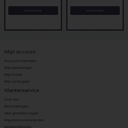
Informatie
Informatie
Sting kaartjes
Olivia Rodrigo kaartjes
The Cure kaartjes
Mijn account
Tame Impala kaartjes
Account informatie
Mijn bestellingen
Sam Fender kaartjes
Mijn tickets
Mijn verlanglijst
Bruce Springsteen kaartjes
Klantenservice
My Chemical Romance kaartjes
Over ons
Beoordelingen
Rob de Nijs kaartjes
Veel gestelde vragen
Algemene voorwaarden
Danny Vera kaartjes
Betaalmethoden