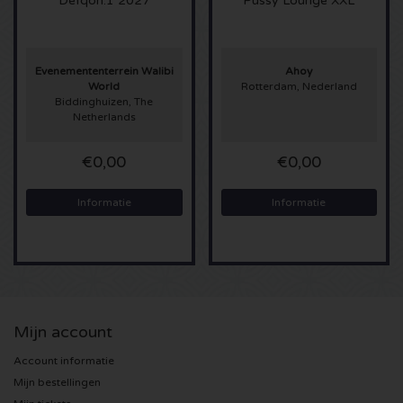
Defqon.1 2027
Pussy Lounge XXL
Sting kaartjes
Evenemententerrein Walibi
Ahoy
Olivia Rodrigo kaartjes
World
Rotterdam, Nederland
Biddinghuizen, The
Netherlands
The Cure kaartjes
€0,00
€0,00
Tame Impala kaartjes
Informatie
Informatie
Sam Fender kaartjes
Bruce Springsteen kaartjes
My Chemical Romance kaartjes
Mijn account
Rob de Nijs kaartjes
Account informatie
Mijn bestellingen
Danny Vera kaartjes