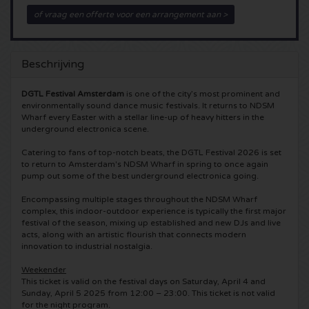
of vraag een offerte voor een arrangement aan >
5 Seconds of Summer kaartjes
Pinkpop kaartjes
Crazyland kaartjes
Simple Minds kaartjes
Dance Valley kaartjes
Hardcore4life kaartjes
Beschrijving
Toto kaartjes
Intents kaartjes
Shockerz kaartjes
DGTL Festival Amsterdam
is one of the city’s most prominent and
environmentally sound dance music festivals. It returns to NDSM
Wharf every Easter with a stellar line-up of heavy hitters in the
UB 40 kaarten
Valhalla kaartjes
Swedish House Mafia kaartjes
underground electronica scene.
Catering to fans of top-notch beats, the DGTL Festival 2026 is set
De Amsterdamse Zomer kaarten
OH MY kaartjes
Charlotte de Witte kaartjes
to return to Amsterdam's NDSM Wharf in spring to once again
pump out some of the best underground electronica going.
Normaal kaartjes
Kralingse Bos Festival
909 kaartjes
Encompassing multiple stages throughout the NDSM Wharf
complex, this indoor-outdoor experience is typically the first major
festival of the season, mixing up established and new DJs and live
Louis Tomlinson kaartjes
WOO HAH kaartjes
Verknipt kaartjes
acts, along with an artistic flourish that connects modern
innovation to industrial nostalgia.
Tom Jones kaartjes
Free Your Mind Festival kaartjes
DLDK kaarten
Weekender
This ticket is valid on the festival days on Saturday, April 4 and
Sunday, April 5 2025 from 12:00 – 23:00. This ticket is not valid
Ed Sheeran kaartjes
Strafwerk kaartjes
Above Beyond kaarten
for the night program.