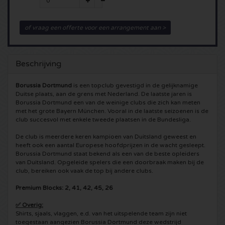
5 Seconds of Summer kaartjes
Pinkpop kaartjes
Crazyland kaartjes
of vraag een offerte voor een arrangement aan >
Simple Minds kaartjes
Dance Valley kaartjes
Hardcore4life kaartjes
Beschrijving
Toto kaartjes
Intents kaartjes
Shockerz kaartjes
Borussia Dortmund
is een topclub gevestigd in de gelijknamige
UB 40 kaarten
Valhalla kaartjes
Swedish House Mafia kaartjes
Duitse plaats, aan de grens met Nederland. De laatste jaren is
Borussia Dortmund een van de weinige clubs die zich kan meten
met het grote Bayern München. Vooral in de laatste seizoenen is de
De Amsterdamse Zomer kaarten
OH MY kaartjes
Charlotte de Witte kaartjes
club succesvol met enkele tweede plaatsen in de Bundesliga.
De club is meerdere keren kampioen van Duitsland geweest en
Normaal kaartjes
Kralingse Bos Festival
909 kaartjes
heeft ook een aantal Europese hoofdprijzen in de wacht gesleept.
Borussia Dortmund staat bekend als een van de beste opleiders
van Duitsland. Opgeleide spelers die een doorbraak maken bij de
Louis Tomlinson kaartjes
WOO HAH kaartjes
Verknipt kaartjes
club, bereiken ook vaak de top bij andere clubs.
Premium Blocks: 2, 41, 42, 45, 26
Tom Jones kaartjes
Free Your Mind Festival kaartjes
DLDK kaarten
✅ Overig:
Shirts, sjaals, vlaggen, e.d. van het uitspelende team zijn niet
Ed Sheeran kaartjes
Strafwerk kaartjes
Above Beyond kaarten
toegestaan aangezien Borussia Dortmund deze wedstrijd