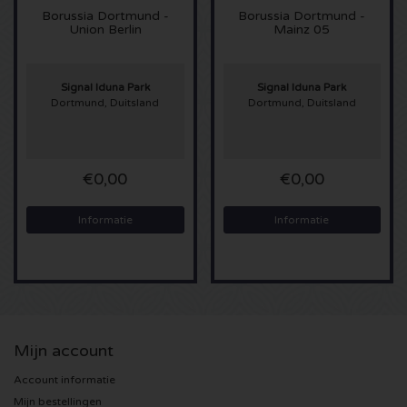
Borussia Dortmund -
Borussia Dortmund -
Union Berlin
Mainz 05
Sting kaartjes
Olivia Rodrigo kaartjes
Signal Iduna Park
Signal Iduna Park
Dortmund, Duitsland
Dortmund, Duitsland
The Cure kaartjes
Tame Impala kaartjes
€0,00
€0,00
Sam Fender kaartjes
Informatie
Informatie
Bruce Springsteen kaartjes
My Chemical Romance kaartjes
Mijn account
Rob de Nijs kaartjes
Account informatie
Danny Vera kaartjes
Mijn bestellingen