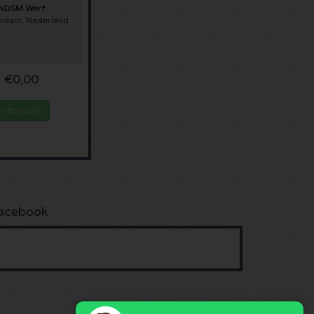
NDSM Werf
rdam, Nederland
€0,00
Informatie
acebook