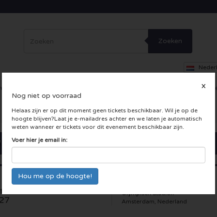
Zoeken
Neder
X
erig
Dance
Theater
Overig
Skybox
Bedrijfsfeesten
Inc
Nog niet op voorraad
 LIVE kaarten
Helaas zijn er op dit moment geen tickets beschikbaar. Wil je op de
hoogte blijven?Laat je e-mailadres achter en we laten je automatisch
weten wanneer er tickets voor dit evenement beschikbaar zijn.
Voer hier je email in:
05-05-2027
t Amsterdams Verbond
Olympisch Stadion
27
Amsterdam, Nederland