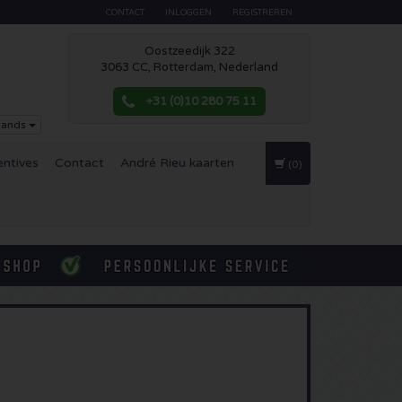
CONTACT
INLOGGEN
REGISTREREN
Oostzeedijk 322
3063 CC, Rotterdam, Nederland
+31 (0)10 280 75 11
lands
entives
Contact
André Rieu kaarten
(0)