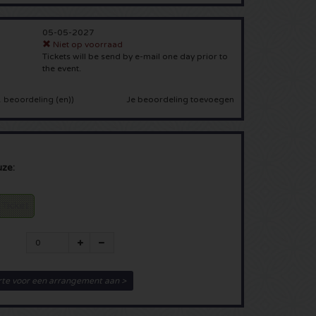
05-05-2027
Niet op voorraad
Tickets will be send by e-mail one day prior to
the event.
Je beoordeling toevoegen
 beoordeling (en)
)
uze:
 Ticket
rte voor een arrangement aan >