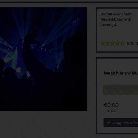
Datum evenement:
Beschikbaarheid:
Levertijd:
5/5
(
1
Maak hier uw ke
€ 0 - Regular
€0,00
Incl. btw
of vraag een offe