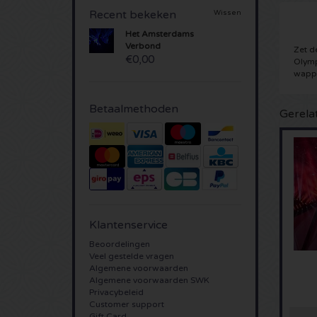
Recent bekeken
Wissen
Het Amsterdams
Verbond
Zet de
€0,00
Olymp
wappe
Betaalmethoden
Gerela
Klantenservice
Beoordelingen
Veel gestelde vragen
Algemene voorwaarden
Algemene voorwaarden SWK
Privacybeleid
Customer support
Gift Card