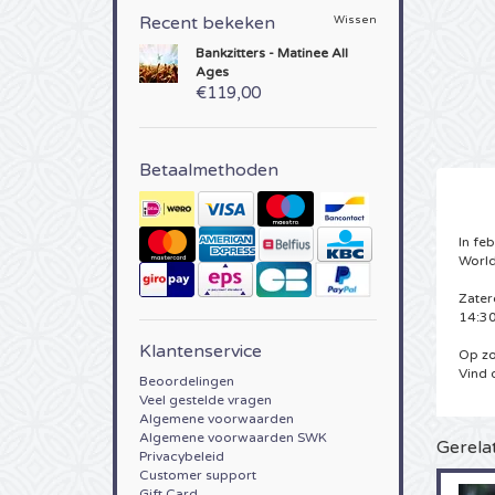
Recent bekeken
Wissen
Bankzitters - Matinee All
Ages
€119,00
Betaalmethoden
In fe
World
Zater
14:30
Klantenservice
Op zo
Vind 
Beoordelingen
Veel gestelde vragen
Algemene voorwaarden
Algemene voorwaarden SWK
Gerela
Privacybeleid
Customer support
Gift Card