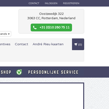
CONTACT
INLOGGEN
REGISTREREN
Oostzeedijk 322
3063 CC, Rotterdam, Nederland
+31 (0)10 280 75 11
lands
entives
Contact
André Rieu kaarten
(0)