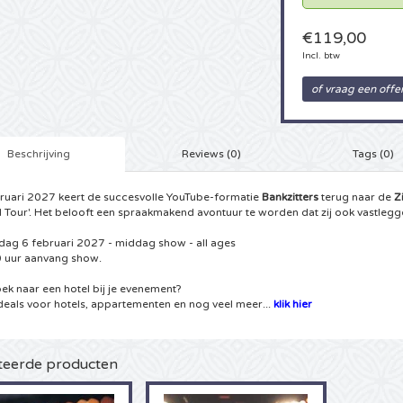
€119,00
Incl. btw
of vraag een offe
Beschrijving
Reviews (0)
Tags (0)
bruari 2027 keert de succesvolle YouTube-formatie
Bankzitters
terug naar de
Z
 Tour'. Het belooft een spraakmakend avontuur te worden dat zij ook vastlegg
dag 6 februari 2027 - middag show - all ages
 uur aanvang show.
ek naar een hotel bij je evenement?
deals voor hotels, appartementen en nog veel meer...
klik hier
teerde producten