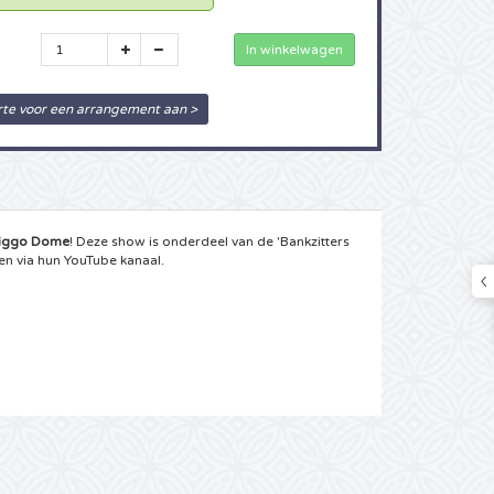
rte voor een arrangement aan >
iggo Dome
! Deze show is onderdeel van de 'Bankzitters
en via hun YouTube kanaal.