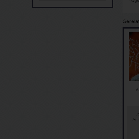
- Og
Gerela
A
J
Ams