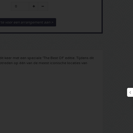
rte voor een arrangement aan >
it keer met een speciale ‘The Best Of’ editie. Tijdens dit
ptreden op één van de meest iconische locaties van