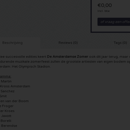
€0,00
Incl. btw
of vraag een offe
Beschrijving
Reviews (0)
Tags (0)
iee succesvolle edities keert
De Amsterdamse Zomer
ook dit jaar terug, maar d
 durende muzikale zomerfeest zullen de grootste artiesten van eigen bodem o
rdam: Het Olympisch Stadion.
ramma:
o Martin
s Kross Amsterdam
f Sanchez
 Smit
oen van der Boom
e Froger
ter Kroes
 Jaxott
 Borelli
s Berendse