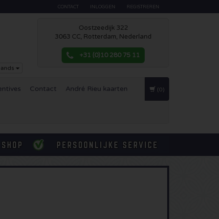
CONTACT
INLOGGEN
REGISTREREN
Oostzeedijk 322
3063 CC, Rotterdam, Nederland
+31 (0)10 280 75 11
lands
entives
Contact
André Rieu kaarten
(0)