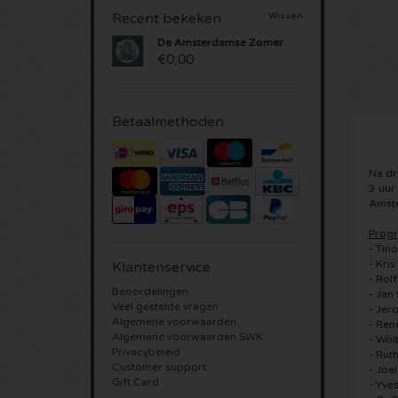
Recent bekeken
Wissen
De Amsterdamse Zomer
€0,00
Betaalmethoden
Na dr
3 uur
Amste
Prog
- Tin
- Kri
Klantenservice
- Rol
Beoordelingen
- Jan
Veel gestelde vragen
- Jer
Algemene voorwaarden
- Ren
Algemene voorwaarden SWK
- Wol
Privacybeleid
- Ruth
Customer support
- Joel
Gift Card
- Yve