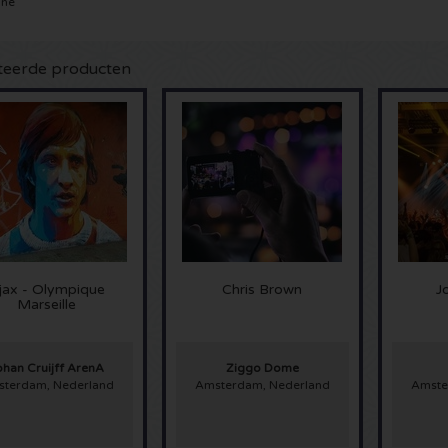
3ne
teerde producten
jax - Olympique
Chris Brown
J
Marseille
ohan Cruijff ArenA
Ziggo Dome
terdam, Nederland
Amsterdam, Nederland
Amste