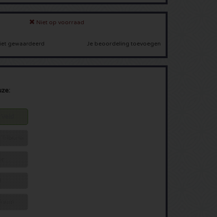
Niet op voorraad
Je beoordeling toevoegen
iet gewaardeerd
uze:
 Veld
 Tribune
er
d
tinum