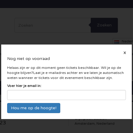
Zoeken
Neder
X
erig
Dance
Theater
Overig
Skybox
Bedrijfsfeesten
Inc
Nog niet op voorraad
 LIVE kaarten
Helaas zijn er op dit moment geen tickets beschikbaar. Wil je op de
hoogte blijven?Laat je e-mailadres achter en we laten je automatisch
weten wanneer er tickets voor dit evenement beschikbaar zijn.
Voer hier je email in:
 Amsterdamse Zomer
Olympisch Stadion
23
Amsterdam, Nederland