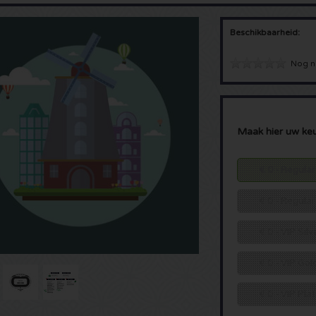
Beschikbaarheid:
Nog n
Maak hier uw ke
€ 0 - Regular
€ 0 - Regular
€ 0 - VIP Silv
€ 0 - VIP Gol
€ 0 - VIP Pla