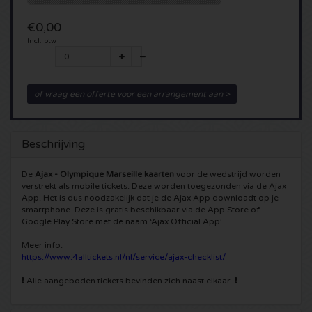
5 Seconds of Summer kaartjes
Pinkpop kaartjes
Crazyland kaartjes
€0,00
Incl. btw
Simple Minds kaartjes
Dance Valley kaartjes
Hardcore4life kaartjes
Toto kaartjes
Intents kaartjes
Shockerz kaartjes
of vraag een offerte voor een arrangement aan >
UB 40 kaarten
Valhalla kaartjes
Swedish House Mafia kaartjes
Beschrijving
De Amsterdamse Zomer kaarten
OH MY kaartjes
Charlotte de Witte kaartjes
De
Ajax - Olympique Marseille kaarten
voor de wedstrijd worden
verstrekt als mobile tickets. Deze worden toegezonden via de Ajax
Normaal kaartjes
Kralingse Bos Festival
App. Het is dus noodzakelijk dat je de Ajax App downloadt op je
909 kaartjes
smartphone. Deze is gratis beschikbaar via de App Store of
Google Play Store met de naam ‘Ajax Official App’.
Louis Tomlinson kaartjes
WOO HAH kaartjes
Verknipt kaartjes
Meer info:
https://www.4alltickets.nl/nl/service/ajax-checklist/
Tom Jones kaartjes
Free Your Mind Festival kaartjes
DLDK kaarten
❗
Alle aangeboden tickets bevinden zich naast elkaar.
❗
Ed Sheeran kaartjes
Strafwerk kaartjes
Above Beyond kaarten