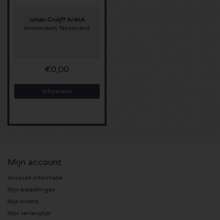
Sting kaartjes
Johan Cruijff ArenA
Amsterdam, Nederland
Olivia Rodrigo kaartjes
€0,00
The Cure kaartjes
Informatie
Tame Impala kaartjes
Sam Fender kaartjes
Bruce Springsteen kaartjes
Mijn account
My Chemical Romance kaartjes
Account informatie
Mijn bestellingen
Rob de Nijs kaartjes
Mijn tickets
Mijn verlanglijst
Danny Vera kaartjes