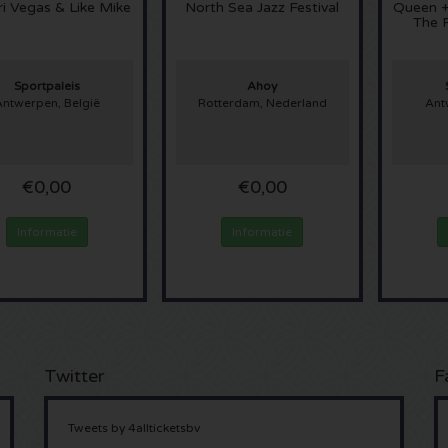
ri Vegas & Like Mike
North Sea Jazz Festival
Queen +
The 
Sportpaleis
Ahoy
Antwerpen, België
Rotterdam, Nederland
Ant
€0,00
€0,00
Informatie
Informatie
Twitter
F
Tweets by 4allticketsbv