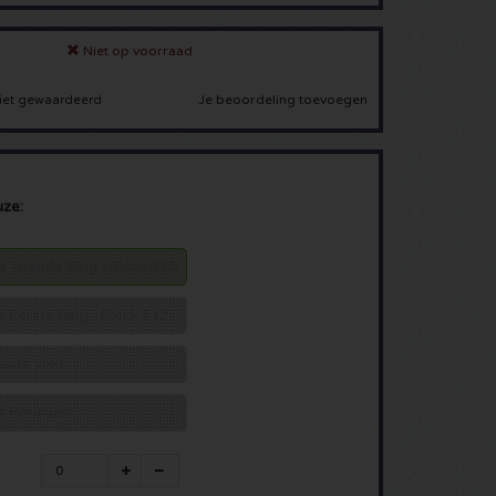
Niet op voorraad
Je beoordeling toevoegen
iet gewaardeerd
uze:
ts Tweede Ring - Block 210
ts Eerste Ring - Block 112
laats Veld
ats Premium