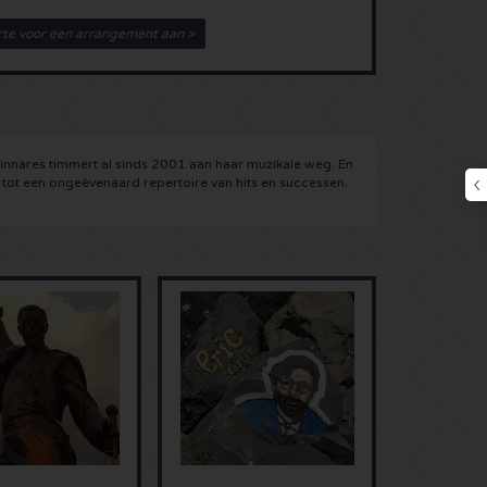
rte voor een arrangement aan >
nnares timmert al sinds 2001 aan haar muzikale weg. En
 tot een ongeëvenaard repertoire van hits en successen.