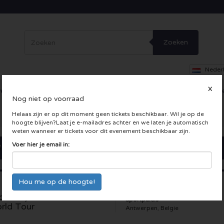
Zoeken
Neder
X
erig
Dance
Theater
Overig
Skybox
Bedrijfsfeesten
Inc
Nog niet op voorraad
 LIVE kaarten
Helaas zijn er op dit moment geen tickets beschikbaar. Wil je op de
hoogte blijven?Laat je e-mailadres achter en we laten je automatisch
weten wanneer er tickets voor dit evenement beschikbaar zijn.
Voer hier je email in:
cia Keys - Alicia The
Sportpaleis
rld Tour
Antwerpen, Belgie