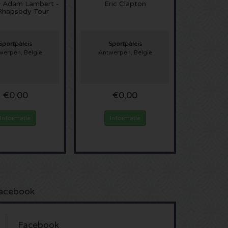
 Adam Lambert -
Eric Clapton
Rhapsody Tour
Sportpaleis
Sportpaleis
werpen, België
Antwerpen, België
€0,00
€0,00
Informatie
Informatie
acebook
Facebook