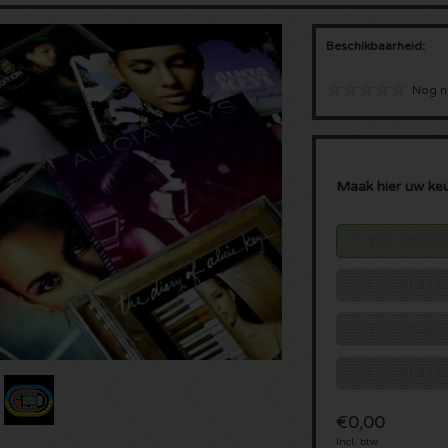
Beschikbaarheid:
Nog n
Maak hier uw ke
€ 0 - Zitplaa
€ 0 - Zitplaa
€ 0 - Staanp
€ 0 - Zitpla
€0,00
Incl. btw