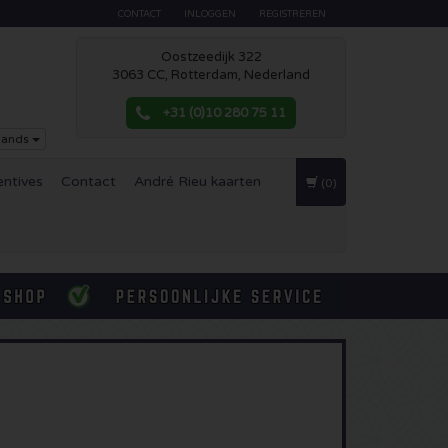
CONTACT
INLOGGEN
REGISTREREN
Oostzeedijk 322
3063 CC, Rotterdam, Nederland
+31 (0)10 280 75 11
lands
entives
Contact
André Rieu kaarten
(0)