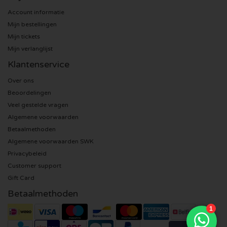
Account informatie
Sting kaartjes
Mijn bestellingen
Mijn tickets
Olivia Rodrigo kaartjes
Mijn verlanglijst
Klantenservice
The Cure kaartjes
Over ons
Beoordelingen
Tame Impala kaartjes
Veel gestelde vragen
Algemene voorwaarden
Sam Fender kaartjes
Betaalmethoden
Algemene voorwaarden SWK
Bruce Springsteen kaartjes
Privacybeleid
Customer support
My Chemical Romance kaartjes
Gift Card
Betaalmethoden
Rob de Nijs kaartjes
Danny Vera kaartjes