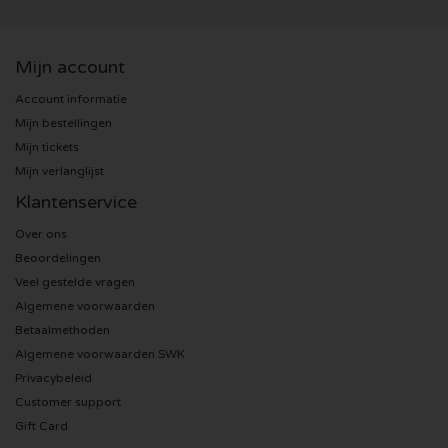
Sting kaartjes
Mijn account
Olivia Rodrigo kaartjes
Account informatie
Mijn bestellingen
The Cure kaartjes
Mijn tickets
Mijn verlanglijst
Tame Impala kaartjes
Klantenservice
Over ons
Sam Fender kaartjes
Beoordelingen
Veel gestelde vragen
Bruce Springsteen kaartjes
Algemene voorwaarden
Betaalmethoden
My Chemical Romance kaartjes
Algemene voorwaarden SWK
Privacybeleid
Rob de Nijs kaartjes
Customer support
Gift Card
Danny Vera kaartjes