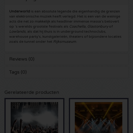
5 Seconds of Summer kaartjes
Pinkpop kaartjes
Crazyland kaartjes
Underworld
is een absolute legende die eigenhandig de grenzen
van elektronische muziek heeft verlegd. Het is een van de weinige
acts die net zo makkelijk als headliner immense massa's betovert
Simple Minds kaartjes
Dance Valley kaartjes
Hardcore4life kaartjes
op 's werelds grootste festivals als
Coachella, Glastonbury
of
Lowlands
, als dat hij thuis is in underground technoclubs,
warehouse party’s, kunstgalerieën, theaters of bijzondere locaties
Toto kaartjes
Intents kaartjes
Shockerz kaartjes
zoals de tunnel onder het
Rijksmuseum
.
UB 40 kaarten
Valhalla kaartjes
Swedish House Mafia kaartjes
Reviews (0)
De Amsterdamse Zomer kaarten
OH MY kaartjes
Charlotte de Witte kaartjes
Tags (0)
Normaal kaartjes
Kralingse Bos Festival
909 kaartjes
Gerelateerde producten
Louis Tomlinson kaartjes
WOO HAH kaartjes
Verknipt kaartjes
Tom Jones kaartjes
Free Your Mind Festival kaartjes
DLDK kaarten
Ed Sheeran kaartjes
Strafwerk kaartjes
Above Beyond kaarten