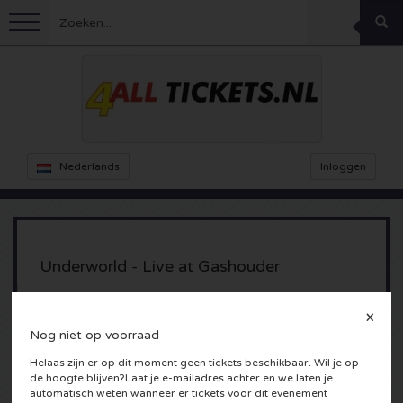
Menu
Voetbal
Concerten
Feyenoord kaarten
Nederlands
Inloggen
Ajax kaarten
Festivals
Rammstein kaarten
Oranje kaartjes
KISS kaartjes
Sport overig
Decibel Outdoor kaarten
Underworld - Live at Gashouder
Nederland
Marco Borsato kaartjes
Milkshake kaartjes
Dance
Formule 1
Gashouder
X
Amsterdam, Nederland
Nog niet op voorraad
Engeland
Kensington kaarten
DGTL kaartjes
Kickboksen
Theater
Armin van Buuren kaarten
Helaas zijn er op dit moment geen tickets beschikbaar. Wil je op
de hoogte blijven?Laat je e-mailadres achter en we laten je
Spanje
Snoop Dogg kaartjes
Awakenings kaarten
Rugby
Reverze kaarten
Overig
TAFKAL kaartjes
automatisch weten wanneer er tickets voor dit evenement