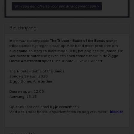
of vraag een offerte voor een arrangement aan >
5 Seconds of Summer kaartjes
Pinkpop kaartjes
Crazyland kaartjes
Simple Minds kaartjes
Dance Valley kaartjes
Hardcore4life kaartjes
Beschrijving
Toto kaartjes
Intents kaartjes
Shockerz kaartjes
In de muziekcompetitie
The Tribute - Battle of the Bands
nemen
tributebands het tegen elkaar op. Elke band moet proberen om
qua sound en stem zo dicht mogelijk bij het origineel te komen. De
UB 40 kaarten
Valhalla kaartjes
Swedish House Mafia kaartjes
vier beste tributeband geven een spetterende show in de
Ziggo
Dome Amsterdam
tijdens The Tribute - Live in Concert.
De Amsterdamse Zomer kaarten
OH MY kaartjes
Charlotte de Witte kaartjes
The Tribute - Battle of the Bands
Zondag 19 april 2026
Ziggo Dome, Amsterdam
Normaal kaartjes
Kralingse Bos Festival
909 kaartjes
Deuren open: 12.00
Aanvang: 13:15
Louis Tomlinson kaartjes
WOO HAH kaartjes
Verknipt kaartjes
Op zoek naar een hotel bij je evenement?
Vind deals voor hotels, appartementen en nog veel meer...
klik hier
Tom Jones kaartjes
Free Your Mind Festival kaartjes
DLDK kaarten
Ed Sheeran kaartjes
Strafwerk kaartjes
Above Beyond kaarten