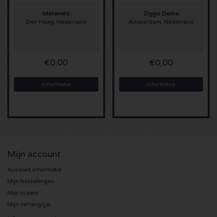
Malieveld
Ziggo Dome
Sting kaartjes
Den Haag, Nederland
Amsterdam, Nederland
Olivia Rodrigo kaartjes
€0,00
€0,00
The Cure kaartjes
Informatie
Informatie
Tame Impala kaartjes
Sam Fender kaartjes
Bruce Springsteen kaartjes
Mijn account
My Chemical Romance kaartjes
Account informatie
Mijn bestellingen
Rob de Nijs kaartjes
Mijn tickets
Mijn verlanglijst
Danny Vera kaartjes