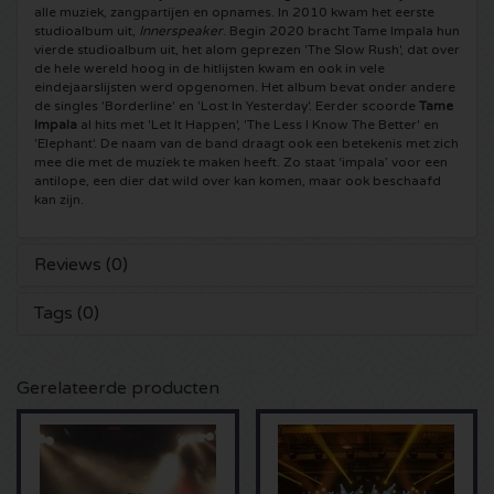
alle muziek, zangpartijen en opnames. In 2010 kwam het eerste
studioalbum uit,
Innerspeaker
. Begin 2020 bracht Tame Impala hun
5 Seconds of Summer kaartjes
Pinkpop kaartjes
Crazyland kaartjes
vierde studioalbum uit, het alom geprezen 'The Slow Rush', dat over
de hele wereld hoog in de hitlijsten kwam en ook in vele
eindejaarslijsten werd opgenomen. Het album bevat onder andere
Simple Minds kaartjes
Dance Valley kaartjes
Hardcore4life kaartjes
de singles 'Borderline' en 'Lost In Yesterday'. Eerder scoorde
Tame
Impala
al hits met 'Let It Happen', 'The Less I Know The Better' en
'Elephant'. De naam van de band draagt ook een betekenis met zich
Toto kaartjes
Intents kaartjes
Shockerz kaartjes
mee die met de muziek te maken heeft. Zo staat ‘impala’ voor een
antilope, een dier dat wild over kan komen, maar ook beschaafd
kan zijn.
UB 40 kaarten
Valhalla kaartjes
Swedish House Mafia kaartjes
De Amsterdamse Zomer kaarten
OH MY kaartjes
Charlotte de Witte kaartjes
Reviews (0)
Tags (0)
Normaal kaartjes
Kralingse Bos Festival
909 kaartjes
Louis Tomlinson kaartjes
WOO HAH kaartjes
Verknipt kaartjes
Gerelateerde producten
Tom Jones kaartjes
Free Your Mind Festival kaartjes
DLDK kaarten
Ed Sheeran kaartjes
Strafwerk kaartjes
Above Beyond kaarten