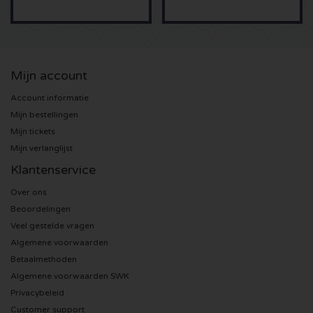
Sting kaartjes
Olivia Rodrigo kaartjes
Mijn account
The Cure kaartjes
Account informatie
Mijn bestellingen
Mijn tickets
Tame Impala kaartjes
Mijn verlanglijst
Sam Fender kaartjes
Klantenservice
Over ons
Bruce Springsteen kaartjes
Beoordelingen
Veel gestelde vragen
My Chemical Romance kaartjes
Algemene voorwaarden
Betaalmethoden
Rob de Nijs kaartjes
Algemene voorwaarden SWK
Privacybeleid
Danny Vera kaartjes
Customer support