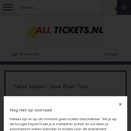
Menu
Voetbal
Concerten
Feyenoord kaarten
Nederlands
Inloggen
Ajax kaarten
Festivals
Rammstein kaarten
Oranje kaartjes
KISS kaartjes
Sport overig
Decibel Outdoor kaarten
Tame Impala - Slow Rush Tour
Nederland
Marco Borsato kaartjes
Milkshake kaartjes
Dance
Formule 1
AFAS Live
X
Amsterdam, Nederland
Engeland
Nog niet op voorraad
Kensington kaarten
DGTL kaartjes
Kickboksen
Theater
Armin van Buuren kaarten
Helaas zijn er op dit moment geen tickets beschikbaar. Wil je op
de hoogte blijven?Laat je e-mailadres achter en we laten je
Spanje
Snoop Dogg kaartjes
Awakenings kaarten
Rugby
Reverze kaarten
Overig
TAFKAL kaartjes
automatisch weten wanneer er tickets voor dit evenement