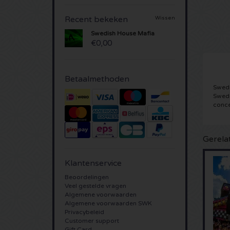
Recent bekeken
Wissen
Swedish House Mafia
€0,00
Betaalmethoden
Swedi
Swedi
conce
Gerela
Klantenservice
Beoordelingen
Veel gestelde vragen
Algemene voorwaarden
Algemene voorwaarden SWK
Privacybeleid
Customer support
Gift Card