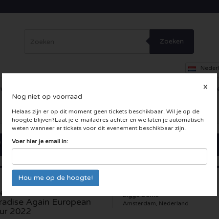
Zoeken
Neder
X
erig
Dance
Theater
Overig
Skybox
Bedrijfsfeesten
Inc
Nog niet op voorraad
 LIVE kaarten
Helaas zijn er op dit moment geen tickets beschikbaar. Wil je op de
hoogte blijven?Laat je e-mailadres achter en we laten je automatisch
weten wanneer er tickets voor dit evenement beschikbaar zijn.
Voer hier je email in:
edish House Mafia -
Ziggo Dome
radise Again European
Amsterdam, Nederland
ur 2022