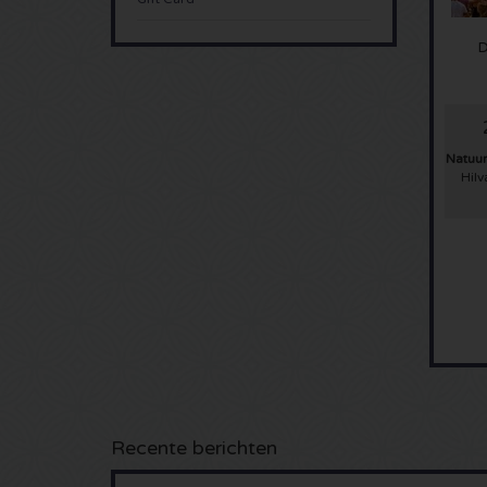
D
Natuu
Hil
Recente berichten