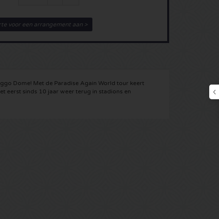
rte voor een arrangement aan >
iggo Dome! Met de Paradise Again World tour keert
 eerst sinds 10 jaar weer terug in stadions en