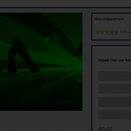
Beschikbaarheid:
5/5
(
1
Maak hier uw ke
€ 0 - Zitpla
€ 0 - Zitplaa
€ 0 - Staanp
€ 0 - Zitpla
€0,00