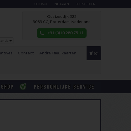
CONTACT
INLOGGEN
REGISTREREN
Oostzeedijk 322
3063 CC, Rotterdam, Nederland
+31 (0)10 280 75 11
lands
entives
Contact
André Rieu kaarten
(0)