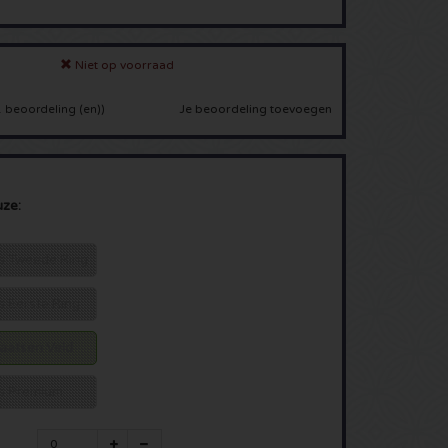
Niet op voorraad
Je beoordeling toevoegen
 beoordeling (en)
)
uze:
ats Tweede Ring
ts Eerste Ring
laatsen Veld
ats Premium