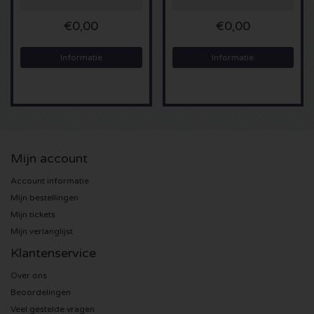
€0,00
€0,00
U2 kaartjes
Informatie
Informatie
Bruno Mars kaartjes
Ariana Grande kaartjes
Eminem kaartjes
Mijn account
John Mayer kaartjes
Account informatie
Mijn bestellingen
Enrique Iglesias kaartjes
Mijn tickets
Mijn verlanglijst
Lady Gaga kaartjes
Klantenservice
Maroon 5 kaartjes
Over ons
Beoordelingen
Rihanna kaartjes
Veel gestelde vragen