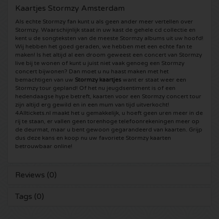
Kaartjes Stormzy Amsterdam
Shawn Mendes kaartjes
Into The Great Wide Open kaartjes
Disclosure kaartjes
Als echte Stormzy fan kunt u als geen ander meer vertellen over
Stormzy. Waarschijnlijk staat in uw kast de gehele cd collectie en
kent u de songteksten van de meeste Stormzy albums uit uw hoofd!
Oscar and the Wolf tickets
Breda Live kaartjes
Qapital kaartjes
Wij hebben het goed geraden, we hebben met een echte fan te
maken! Is het altijd al een droom geweest een concert van Stormzy
live bij te wonen of kunt u juist niet vaak genoeg een Stormzy
Red Hot Chili Peppers kaartjes
7th Sunday Festival kaartjes
Hardwell kaartjes
concert bijwonen? Dan moet u nu haast maken met het
bemachtigen van uw
Stormzy kaartjes
want er staat weer een
Stormzy tour gepland! Of het nu jeugdsentiment is of een
Bryan Adams kaartjes
Harmony of Hardcore kaartjes
X-Qlusive Holland kaartjes
hedendaagse hype betreft, kaarten voor een Stormzy concert tour
zijn altijd erg gewild en in een mum van tijd uitverkocht!
4Alltickets.nl maakt het u gemakkelijk, u hoeft geen uren meer in de
Burna Boy kaartjes
Parkzicht Outdoor Festival kaartjes
Supremacy kaartjes
rij te staan, er vallen geen torenhoge telefoonrekeningen meer op
de deurmat, maar u bent gewoon gegarandeerd van kaarten. Grijp
dus deze kans en koop nu uw favoriete Stormzy kaarten
Coldplay kaartjes
Into the Woods kaartjes
X-Qlusive kaartjes
betrouwbaar online!
Patrick Bruel kaartjes
The Qontinent kaartjes
Glow in the Dark kaartjes
Reviews (0)
Avril Lavigne kaartjes
Chin Chin kaartjes
Audio Obscura kaartjes
Tags (0)
Genesis kaartjes
Lekker en Live kaartjes
A Nightmare in Rotterdam kaartjes