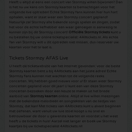
Heeft u altijd al eens een concert van Stormzy willen bijwonen? Dan
is het nu uw kans om Stormzy kaarten te bemachtigen voor het
5 Seconds of Summer kaartjes
Pinkpop kaartjes
Crazyland kaartjes
volgende live optreden! Echte Stormzy fans kunnen hier hun hart
ophalen, want er staat weer een Stormzy concert gepland!
Natuurlijk zal Stormzy alle bekende songs spelen en zingen, zodat
Simple Minds kaartjes
Dance Valley kaartjes
Hardcore4life kaartjes
het voor de echte liefhebber een waar genoegen is aanwezig te
kunnen zijn bij dit Stormzy concert!
Officiële Stormzy tickets
kunt u
nu bestellen bij uw online ticketspecialist: 4Alltickets.nl. Als echte
Toto kaartjes
Intents kaartjes
Shockerz kaartjes
fan van Stormzy wilt u dit optreden niet missen, dus reserveer uw
kaarten voor het te laat is.
UB 40 kaarten
Valhalla kaartjes
Swedish House Mafia kaartjes
Tickets Stormzy AFAS Live
U heeft dé ticketwebsite van het Internet gevonden: voor de beste
De Amsterdamse Zomer kaarten
OH MY kaartjes
Charlotte de Witte kaartjes
Stormzy kaarten bent u bij 4Alltickets aan het juiste adres! Echte
Stormzy fans kunnen niet wachten tot de volgende reeks
concerten. Wij hebben goed nieuws voor u! Er staan weer Stormzy
Normaal kaartjes
Kralingse Bos Festival
909 kaartjes
concerten gepland voor dit jaar! U kunt een van deze Stormzy
concerten bezoeken door een keuze te maken uit het brede
aanbod van
Stormzy kaarten
online. Altijd al live willen meezingen
Louis Tomlinson kaartjes
WOO HAH kaartjes
Verknipt kaartjes
met de bekendste melodieën en songteksten van de liedjes van
Stormzy, dat kan! Met tickets van 4Alltickets kunt u alvast beginnen
met oefenen, want vanuit uw luie stoel koopt u nu snel en
Tom Jones kaartjes
Free Your Mind Festival kaartjes
DLDK kaarten
betrouwbaar de door u gewenste kaarten en voordat u het weet
heeft u de tickets in huis! Aarzel niet langer en boek uw Stormzy
kaartjes bij uw ticketspecialist 4Alltickets.nl!
Ed Sheeran kaartjes
Strafwerk kaartjes
Above Beyond kaarten