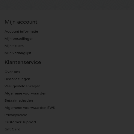
U2 kaartjes
Mijn account
Bruno Mars kaartjes
Account informatie
Mijn bestellingen
Ariana Grande kaartjes
Mijn tickets
Mijn verlanglijst
Eminem kaartjes
Klantenservice
Over ons
John Mayer kaartjes
Beoordelingen
Veel gestelde vragen
Enrique Iglesias kaartjes
Algemene voorwaarden
Betaalmethoden
Lady Gaga kaartjes
Algemene voorwaarden SWK
Privacybeleid
Maroon 5 kaartjes
Customer support
Gift Card
Rihanna kaartjes