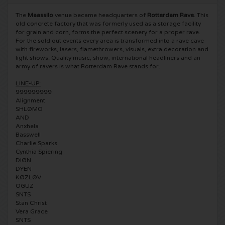
The
Maassilo
venue became headquarters of
Rotterdam Rave
. This
5 Seconds of Summer kaartjes
Pinkpop kaartjes
Crazyland kaartjes
old concrete factory that was formerly used as a storage facility
for grain and corn, forms the perfect scenery for a proper rave.
For the sold out events every area is transformed into a rave cave
Simple Minds kaartjes
Dance Valley kaartjes
Hardcore4life kaartjes
with fireworks, lasers, flamethrowers, visuals, extra decoration and
light shows. Quality music, show, international headliners and an
Toto kaartjes
army of ravers is what Rotterdam Rave stands for.
Intents kaartjes
Shockerz kaartjes
LINE-UP:
UB 40 kaarten
Valhalla kaartjes
999999999
Swedish House Mafia kaartjes
Alignment
SHLØMO
De Amsterdamse Zomer kaarten
OH MY kaartjes
AND
Charlotte de Witte kaartjes
Anxhela
Basswell
Normaal kaartjes
Kralingse Bos Festival
909 kaartjes
Charlie Sparks
Cynthia Spiering
DIØN
Louis Tomlinson kaartjes
WOO HAH kaartjes
Verknipt kaartjes
DYEN
KØZLØV
OGUZ
Tom Jones kaartjes
Free Your Mind Festival kaartjes
DLDK kaarten
SNTS
Stan Christ
Vera Grace
Ed Sheeran kaartjes
Strafwerk kaartjes
Above Beyond kaarten
SNTS