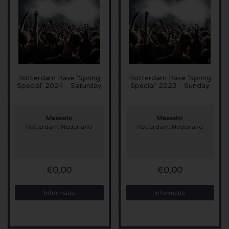
Sting kaartjes
Olivia Rodrigo kaartjes
The Cure kaartjes
Rotterdam Rave 'Spring
Rotterdam Rave 'Spring
Special' 2024 - Saturday
Special' 2023 - Sunday
Tame Impala kaartjes
Maassilo
Maassilo
Sam Fender kaartjes
Rotterdam, Nederland
Rotterdam, Nederland
Bruce Springsteen kaartjes
€0,00
€0,00
My Chemical Romance kaartjes
Informatie
Informatie
Rob de Nijs kaartjes
Danny Vera kaartjes