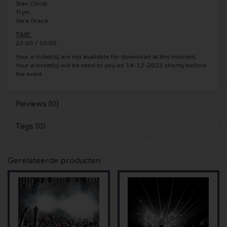
Stan Christ
Trym
Shawn Mendes kaartjes
Into The Great Wide Open kaartjes
Disclosure kaartjes
Vera Grace
TIME:
Oscar and the Wolf tickets
Breda Live kaartjes
23:00 / 10:00
Qapital kaartjes
Your e-ticket(s) are not available for download at this moment.
Your e-ticket(s) will be send to you on 14-12-2023 shortly before
Red Hot Chili Peppers kaartjes
7th Sunday Festival kaartjes
Hardwell kaartjes
the event.
Bryan Adams kaartjes
Harmony of Hardcore kaartjes
X-Qlusive Holland kaartjes
Reviews (0)
Burna Boy kaartjes
Parkzicht Outdoor Festival kaartjes
Supremacy kaartjes
Tags (0)
Coldplay kaartjes
Into the Woods kaartjes
X-Qlusive kaartjes
Gerelateerde producten
Patrick Bruel kaartjes
The Qontinent kaartjes
Glow in the Dark kaartjes
Avril Lavigne kaartjes
Chin Chin kaartjes
Audio Obscura kaartjes
Genesis kaartjes
Lekker en Live kaartjes
A Nightmare in Rotterdam kaartjes