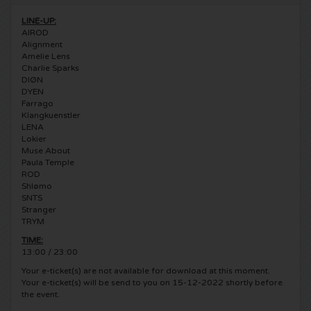
LINE-UP:
5 Seconds of Summer kaartjes
Pinkpop kaartjes
Crazyland kaartjes
AIROD
Alignment
Amelie Lens
Simple Minds kaartjes
Dance Valley kaartjes
Hardcore4life kaartjes
Charlie Sparks
DIØN
Toto kaartjes
DYEN
Intents kaartjes
Shockerz kaartjes
Farrago
Klangkuenstler
UB 40 kaarten
Valhalla kaartjes
LENA
Swedish House Mafia kaartjes
Lokier
Muse About
De Amsterdamse Zomer kaarten
OH MY kaartjes
Paula Temple
Charlotte de Witte kaartjes
ROD
Shlømo
Normaal kaartjes
Kralingse Bos Festival
909 kaartjes
SNTS
Stranger
TRYM
Louis Tomlinson kaartjes
WOO HAH kaartjes
Verknipt kaartjes
TIME:
13:00 / 23:00
Tom Jones kaartjes
Free Your Mind Festival kaartjes
DLDK kaarten
Your e-ticket(s) are not available for download at this moment.
Your e-ticket(s) will be send to you on 15-12-2022 shortly before
the event.
Ed Sheeran kaartjes
Strafwerk kaartjes
Above Beyond kaarten