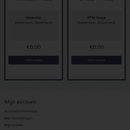
Sting kaartjes
Maassilo
RTM Stage
Rotterdam, Nederland
Rotterdam, Nederland
Olivia Rodrigo kaartjes
The Cure kaartjes
€0,00
€0,00
Tame Impala kaartjes
Informatie
Informatie
Sam Fender kaartjes
Bruce Springsteen kaartjes
My Chemical Romance kaartjes
Mijn account
Account informatie
Rob de Nijs kaartjes
Mijn bestellingen
Mijn tickets
Danny Vera kaartjes