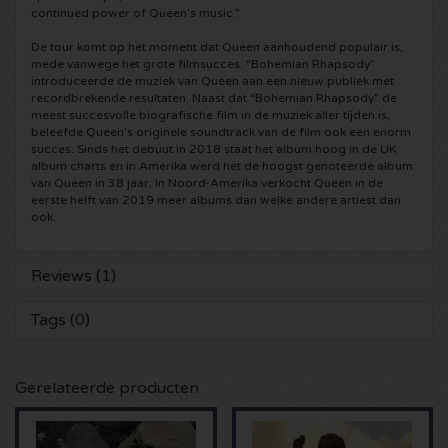
continued power of Queen’s music.”
Shawn Mendes kaartjes
Into The Great Wide Open kaartjes
Disclosure kaartjes
De tour komt op het moment dat Queen aanhoudend populair is,
mede vanwege het grote filmsucces. “Bohemian Rhapsody”
introduceerde de muziek van Queen aan een nieuw publiek met
Oscar and the Wolf tickets
Breda Live kaartjes
Qapital kaartjes
recordbrekende resultaten. Naast dat “Bohemian Rhapsody” de
meest succesvolle biografische film in de muziek aller tijden is,
beleefde Queen’s originele soundtrack van de film ook een enorm
Red Hot Chili Peppers kaartjes
7th Sunday Festival kaartjes
Hardwell kaartjes
succes. Sinds het debuut in 2018 staat het album hoog in de UK
album charts en in Amerika werd het de hoogst genoteerde album
van Queen in 38 jaar. In Noord-Amerika verkocht Queen in de
Bryan Adams kaartjes
Harmony of Hardcore kaartjes
X-Qlusive Holland kaartjes
eerste helft van 2019 meer albums dan welke andere artiest dan
ook.
Burna Boy kaartjes
Parkzicht Outdoor Festival kaartjes
Supremacy kaartjes
Reviews (1)
Coldplay kaartjes
Into the Woods kaartjes
X-Qlusive kaartjes
Tags (0)
Patrick Bruel kaartjes
The Qontinent kaartjes
Glow in the Dark kaartjes
Avril Lavigne kaartjes
Gerelateerde producten
Chin Chin kaartjes
Audio Obscura kaartjes
Genesis kaartjes
Lekker en Live kaartjes
A Nightmare in Rotterdam kaartjes