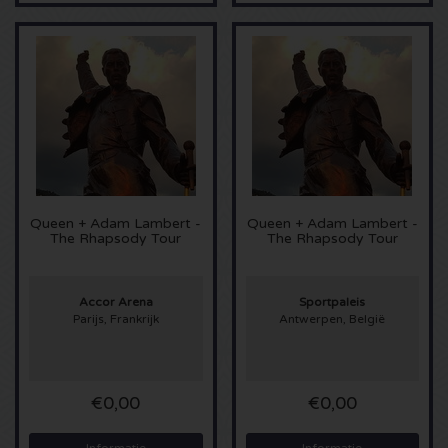
Sting kaartjes
Olivia Rodrigo kaartjes
The Cure kaartjes
Tame Impala kaartjes
Queen + Adam Lambert -
Queen + Adam Lambert -
The Rhapsody Tour
The Rhapsody Tour
Sam Fender kaartjes
Bruce Springsteen kaartjes
Accor Arena
Sportpaleis
Parijs, Frankrijk
Antwerpen, België
My Chemical Romance kaartjes
Rob de Nijs kaartjes
€0,00
€0,00
Danny Vera kaartjes