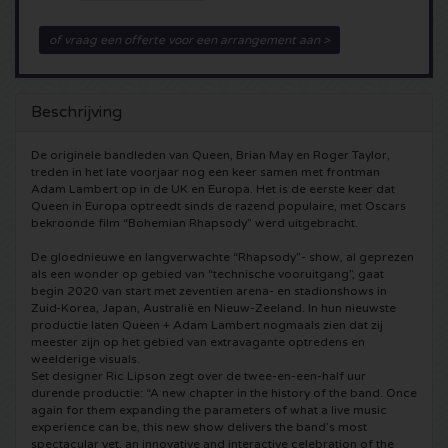
5 Seconds of Summer kaartjes
Pinkpop kaartjes
Crazyland kaartjes
of vraag een offerte voor een arrangement aan >
Simple Minds kaartjes
Dance Valley kaartjes
Hardcore4life kaartjes
Beschrijving
Toto kaartjes
Intents kaartjes
Shockerz kaartjes
De originele bandleden van Queen, Brian May en Roger Taylor,
treden in het late voorjaar nog een keer samen met frontman
UB 40 kaarten
Valhalla kaartjes
Swedish House Mafia kaartjes
Adam Lambert op in de UK en Europa. Het is de eerste keer dat
Queen in Europa optreedt sinds de razend populaire, met Oscars
bekroonde film “Bohemian Rhapsody” werd uitgebracht.
De Amsterdamse Zomer kaarten
OH MY kaartjes
Charlotte de Witte kaartjes
De gloednieuwe en langverwachte “Rhapsody”- show, al geprezen
als een wonder op gebied van “technische vooruitgang”, gaat
Normaal kaartjes
Kralingse Bos Festival
909 kaartjes
begin 2020 van start met zeventien arena- en stadionshows in
Zuid-Korea, Japan, Australië en Nieuw-Zeeland. In hun nieuwste
productie laten Queen + Adam Lambert nogmaals zien dat zij
Louis Tomlinson kaartjes
WOO HAH kaartjes
Verknipt kaartjes
meester zijn op het gebied van extravagante optredens en
weelderige visuals.
Set designer Ric Lipson zegt over de twee-en-een-half uur
Tom Jones kaartjes
Free Your Mind Festival kaartjes
DLDK kaarten
durende productie: “A new chapter in the history of the band. Once
again for them expanding the parameters of what a live music
experience can be, this new show delivers the band’s most
Ed Sheeran kaartjes
Strafwerk kaartjes
Above Beyond kaarten
spectacular yet, an innovative and interactive celebration of the