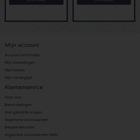
Informatie
Informatie
U2 kaartjes
Bruno Mars kaartjes
Mijn account
Ariana Grande kaartjes
Account informatie
Eminem kaartjes
Mijn bestellingen
Mijn tickets
John Mayer kaartjes
Mijn verlanglijst
Klantenservice
Enrique Iglesias kaartjes
Over ons
Beoordelingen
Lady Gaga kaartjes
Veel gestelde vragen
Algemene voorwaarden
Maroon 5 kaartjes
Betaalmethoden
Algemene voorwaarden SWK
Rihanna kaartjes