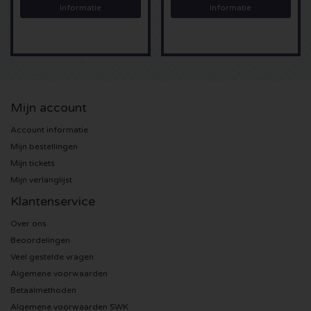
Informatie
Informatie
Sting kaartjes
Olivia Rodrigo kaartjes
The Cure kaartjes
Mijn account
Account informatie
Tame Impala kaartjes
Mijn bestellingen
Mijn tickets
Sam Fender kaartjes
Mijn verlanglijst
Klantenservice
Bruce Springsteen kaartjes
Over ons
My Chemical Romance kaartjes
Beoordelingen
Veel gestelde vragen
Rob de Nijs kaartjes
Algemene voorwaarden
Betaalmethoden
Danny Vera kaartjes
Algemene voorwaarden SWK