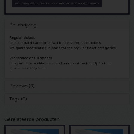
of vraag een offerte voor een arrangement aan >
5 Seconds of Summer kaartjes
Pinkpop kaartjes
Crazyland kaartjes
Beschrijving
Simple Minds kaartjes
Dance Valley kaartjes
Hardcore4life kaartjes
Regular tickets
Toto kaartjes
Intents kaartjes
Shockerz kaartjes
The standard categories will be delivered as e-tickets.
We guarantee seating in pairs for the regular ticket categories.
UB 40 kaarten
Valhalla kaartjes
Swedish House Mafia kaartjes
VIP Espace des Trophées
Longside hospitality pre-match and post-match. Up to four
guaranteed together.
De Amsterdamse Zomer kaarten
OH MY kaartjes
Charlotte de Witte kaartjes
Normaal kaartjes
Kralingse Bos Festival
Reviews (0)
909 kaartjes
Tags (0)
Louis Tomlinson kaartjes
WOO HAH kaartjes
Verknipt kaartjes
Tom Jones kaartjes
Free Your Mind Festival kaartjes
DLDK kaarten
Gerelateerde producten
Ed Sheeran kaartjes
Strafwerk kaartjes
Above Beyond kaarten