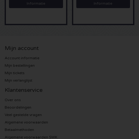
Informatie
Informatie
Sting kaartjes
Olivia Rodrigo kaartjes
The Cure kaartjes
Mijn account
Account informatie
Tame Impala kaartjes
Mijn bestellingen
Mijn tickets
Sam Fender kaartjes
Mijn verlanglijst
Klantenservice
Bruce Springsteen kaartjes
Over ons
My Chemical Romance kaartjes
Beoordelingen
Veel gestelde vragen
Rob de Nijs kaartjes
Algemene voorwaarden
Betaalmethoden
Danny Vera kaartjes
Algemene voorwaarden SWK