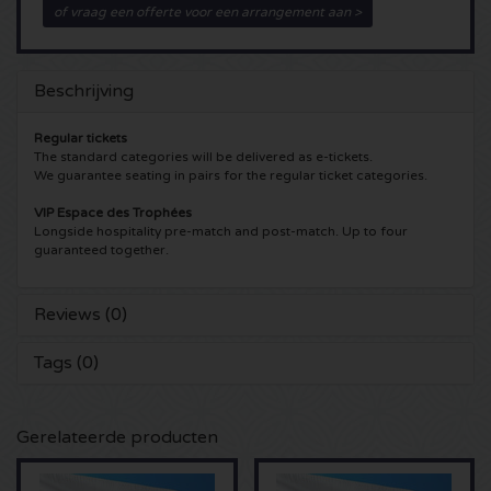
of vraag een offerte voor een arrangement aan >
5 Seconds of Summer kaartjes
Pinkpop kaartjes
Crazyland kaartjes
Beschrijving
Simple Minds kaartjes
Dance Valley kaartjes
Hardcore4life kaartjes
Regular tickets
Toto kaartjes
Intents kaartjes
Shockerz kaartjes
The standard categories will be delivered as e-tickets.
We guarantee seating in pairs for the regular ticket categories.
UB 40 kaarten
Valhalla kaartjes
Swedish House Mafia kaartjes
VIP Espace des Trophées
Longside hospitality pre-match and post-match. Up to four
guaranteed together.
De Amsterdamse Zomer kaarten
OH MY kaartjes
Charlotte de Witte kaartjes
Normaal kaartjes
Kralingse Bos Festival
Reviews (0)
909 kaartjes
Tags (0)
Louis Tomlinson kaartjes
WOO HAH kaartjes
Verknipt kaartjes
Tom Jones kaartjes
Free Your Mind Festival kaartjes
DLDK kaarten
Gerelateerde producten
Ed Sheeran kaartjes
Strafwerk kaartjes
Above Beyond kaarten