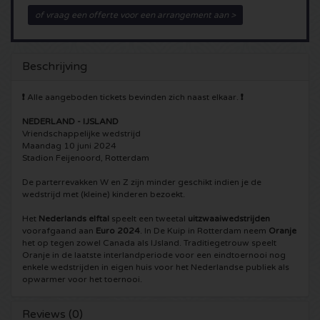
of vraag een offerte voor een arrangement aan >
5 Seconds of Summer kaartjes
Pinkpop kaartjes
Crazyland kaartjes
Simple Minds kaartjes
Dance Valley kaartjes
Hardcore4life kaartjes
Beschrijving
Toto kaartjes
Intents kaartjes
Shockerz kaartjes
❗
Alle aangeboden tickets bevinden zich naast elkaar.
❗
NEDERLAND - IJSLAND
UB 40 kaarten
Valhalla kaartjes
Swedish House Mafia kaartjes
Vriendschappelijke wedstrijd
Maandag 10 juni 2024
Stadion Feijenoord, Rotterdam
De Amsterdamse Zomer kaarten
OH MY kaartjes
Charlotte de Witte kaartjes
De parterrevakken W en Z zijn minder geschikt indien je de
wedstrijd met (kleine) kinderen bezoekt.
Normaal kaartjes
Kralingse Bos Festival
909 kaartjes
Het
Nederlands elftal
speelt een tweetal
uitzwaaiwedstrijden
voorafgaand aan
Euro 2024
. In De Kuip in Rotterdam neem
Oranje
Louis Tomlinson kaartjes
WOO HAH kaartjes
Verknipt kaartjes
het op tegen zowel Canada als IJsland. Traditiegetrouw speelt
Oranje in de laatste interlandperiode voor een eindtoernooi nog
enkele wedstrijden in eigen huis voor het Nederlandse publiek als
Tom Jones kaartjes
Free Your Mind Festival kaartjes
DLDK kaarten
opwarmer voor het toernooi.
Ed Sheeran kaartjes
Strafwerk kaartjes
Above Beyond kaarten
Reviews (0)