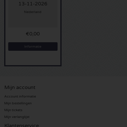
13-11-2026
Sting kaartjes
Nederland
Olivia Rodrigo kaartjes
€0,00
The Cure kaartjes
Informatie
Tame Impala kaartjes
Sam Fender kaartjes
Bruce Springsteen kaartjes
Mijn account
My Chemical Romance kaartjes
Account informatie
Mijn bestellingen
Mijn tickets
Rob de Nijs kaartjes
Mijn verlanglijst
Danny Vera kaartjes
Klantenservice