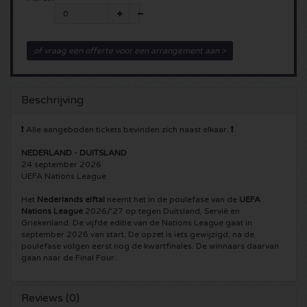
5 Seconds of Summer kaartjes
Pinkpop kaartjes
Crazyland kaartjes
of vraag een offerte voor een arrangement aan >
Simple Minds kaartjes
Dance Valley kaartjes
Hardcore4life kaartjes
Toto kaartjes
Intents kaartjes
Shockerz kaartjes
Beschrijving
UB 40 kaarten
Valhalla kaartjes
Swedish House Mafia kaartjes
❗
Alle aangeboden tickets bevinden zich naast elkaar.
❗
NEDERLAND - DUITSLAND
De Amsterdamse Zomer kaarten
OH MY kaartjes
Charlotte de Witte kaartjes
24 september 2026
UEFA Nations League
Normaal kaartjes
Kralingse Bos Festival
909 kaartjes
Het
Nederlands elftal
neemt het in de poulefase van de
UEFA
Nations League
2026/'27 op tegen Duitsland, Servië en
Griekenland. De vijfde editie van de Nations League gaat in
Louis Tomlinson kaartjes
WOO HAH kaartjes
Verknipt kaartjes
september 2026 van start. De opzet is iets gewijzigd; na de
poulefase volgen eerst nog de kwartfinales. De winnaars daarvan
gaan naar de Final Four.
Tom Jones kaartjes
Free Your Mind Festival kaartjes
DLDK kaarten
Ed Sheeran kaartjes
Reviews (0)
Strafwerk kaartjes
Above Beyond kaarten