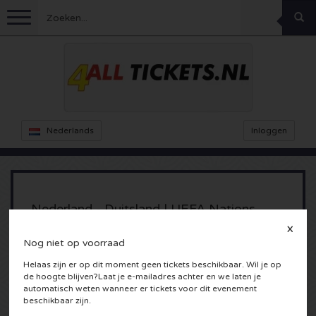
Menu
Voetbal
Concerten
Feyenoord kaarten
Nederlands
Inloggen
Ajax kaarten
Festivals
Rammstein kaarten
Oranje kaartjes
KISS kaartjes
Sport overig
Decibel Outdoor kaarten
Nederland - Duitsland | UEFA Nations
League
Nederland
X
Marco Borsato kaartjes
Milkshake kaartjes
Dance
Formule 1
Nog niet op voorraad
24-09-2026
Engeland
Helaas zijn er op dit moment geen tickets beschikbaar. Wil je op
Kensington kaarten
DGTL kaartjes
Kickboksen
Theater
Armin van Buuren kaarten
Nederland
de hoogte blijven?Laat je e-mailadres achter en we laten je
automatisch weten wanneer er tickets voor dit evenement
Spanje
Snoop Dogg kaartjes
beschikbaar zijn.
Awakenings kaarten
Rugby
Reverze kaarten
Overig
TAFKAL kaartjes