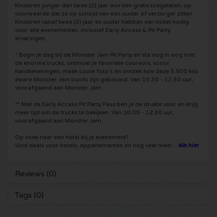
Kinderen jonger dan twee (2) jaar worden gratis toegelaten, op
voorwaarde dat ze op schoot van een ouder of verzorger zitten.
Shawn Mendes kaartjes
Into The Great Wide Open kaartjes
Disclosure kaartjes
Kinderen vanaf twee (2) jaar en ouder hebben een ticket nodig
voor alle evenementen, inclusief Early Access & Pit Party
ervaringen.
Oscar and the Wolf tickets
Breda Live kaartjes
Qapital kaartjes
* Begin je dag bij de Monster Jam Pit Party en sta oog in oog met
de enorme trucks, ontmoet je favoriete coureurs, scoor
Red Hot Chili Peppers kaartjes
7th Sunday Festival kaartjes
Hardwell kaartjes
handtekeningen, maak coole foto’s én ontdek hoe deze 5.500 kilo
zware Monster Jam trucks zijn gebouwd. Van 10.30 - 12.30 uur,
voorafgaand aan Monster Jam.
Bryan Adams kaartjes
Harmony of Hardcore kaartjes
X-Qlusive Holland kaartjes
** Met de Early Access Pit Party Pass ben je de drukte voor en krijg
meer tijd om de trucks te bekijken. Van 10.00 - 12.30 uur,
Burna Boy kaartjes
Parkzicht Outdoor Festival kaartjes
Supremacy kaartjes
voorafgaand aan Monster Jam.
Op zoek naar een hotel bij je evenement?
Coldplay kaartjes
Into the Woods kaartjes
X-Qlusive kaartjes
Vind deals voor hotels, appartementen en nog veel meer...
klik hier
Patrick Bruel kaartjes
The Qontinent kaartjes
Glow in the Dark kaartjes
Reviews (0)
Avril Lavigne kaartjes
Chin Chin kaartjes
Audio Obscura kaartjes
Tags (0)
Genesis kaartjes
Lekker en Live kaartjes
A Nightmare in Rotterdam kaartjes