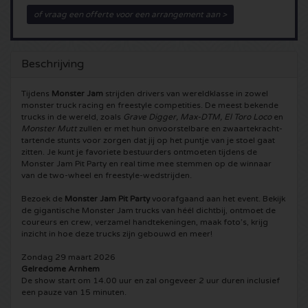
of vraag een offerte voor een arrangement aan >
5 Seconds of Summer kaartjes
Pinkpop kaartjes
Crazyland kaartjes
Simple Minds kaartjes
Dance Valley kaartjes
Hardcore4life kaartjes
Beschrijving
Toto kaartjes
Intents kaartjes
Shockerz kaartjes
Tijdens
Monster Jam
strijden drivers van wereldklasse in zowel
monster truck racing en freestyle competities. De meest bekende
trucks in de wereld, zoals
Grave Digger, Max-DTM, El Toro Loco
en
UB 40 kaarten
Valhalla kaartjes
Swedish House Mafia kaartjes
Monster Mutt
zullen er met hun onvoorstelbare en zwaartekracht-
tartende stunts voor zorgen dat jij op het puntje van je stoel gaat
zitten. Je kunt je favoriete bestuurders ontmoeten tijdens de
De Amsterdamse Zomer kaarten
OH MY kaartjes
Charlotte de Witte kaartjes
Monster Jam Pit Party en real time mee stemmen op de winnaar
van de two-wheel en freestyle-wedstrijden.
Normaal kaartjes
Kralingse Bos Festival
909 kaartjes
Bezoek de
Monster Jam Pit Party
voorafgaand aan het event. Bekijk
de gigantische Monster Jam trucks van héél dichtbij, ontmoet de
coureurs en crew, verzamel handtekeningen, maak foto’s, krijg
Louis Tomlinson kaartjes
WOO HAH kaartjes
Verknipt kaartjes
inzicht in hoe deze trucks zijn gebouwd en meer!
Zondag 29 maart 2026
Tom Jones kaartjes
Free Your Mind Festival kaartjes
DLDK kaarten
Gelredome Arnhem
De show start om 14.00 uur en zal ongeveer 2 uur duren inclusief
een pauze van 15 minuten.
Ed Sheeran kaartjes
Strafwerk kaartjes
Above Beyond kaarten