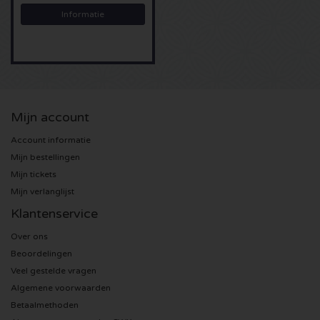
Informatie
Sting kaartjes
Olivia Rodrigo kaartjes
The Cure kaartjes
Mijn account
Tame Impala kaartjes
Account informatie
Mijn bestellingen
Sam Fender kaartjes
Mijn tickets
Mijn verlanglijst
Bruce Springsteen kaartjes
Klantenservice
Over ons
My Chemical Romance kaartjes
Beoordelingen
Veel gestelde vragen
Rob de Nijs kaartjes
Algemene voorwaarden
Betaalmethoden
Danny Vera kaartjes