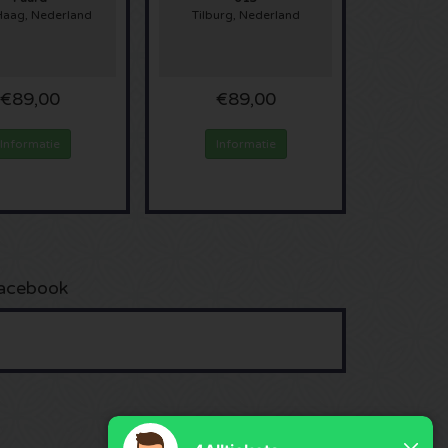
Haag, Nederland
Tilburg, Nederland
€89,00
€89,00
Informatie
Informatie
acebook