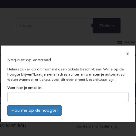
Zoeken
Neder
X
erig
Dance
Theater
Overig
Skybox
Bedrijfsfeesten
Inc
Nog niet op voorraad
 LIVE kaarten
Helaas zijn er op dit moment geen tickets beschikbaar. Wil je op de
hoogte blijven?Laat je e-mailadres achter en we laten je automatisch
weten wanneer er tickets voor dit evenement beschikbaar zijn.
Voer hier je email in:
rco Borsato - Hef Je
Paradiso
as Met Mij
Amsterdam, Nederland