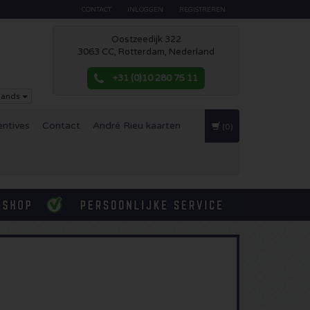
CONTACT
INLOGGEN
REGISTREREN
Oostzeedijk 322
3063 CC, Rotterdam, Nederland
+31 (0)10 280 75 11
lands
entives
Contact
André Rieu kaarten
(0)