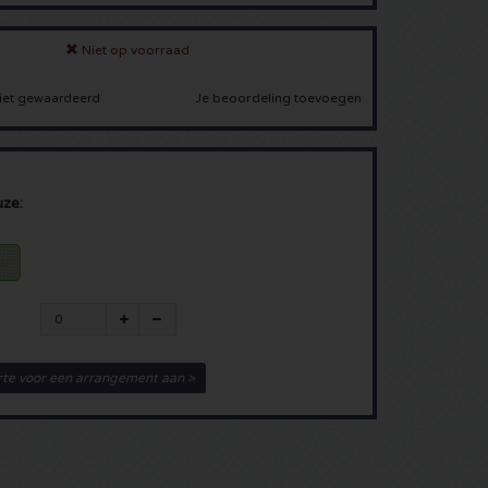
Niet op voorraad
Je beoordeling toevoegen
iet gewaardeerd
uze:
er
rte voor een arrangement aan >