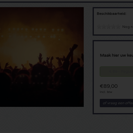
Beschikbaarheid:
Nog n
Maak hier uw ke
€ 89 - Reguli
€89,00
Incl. btw
of vraag een offe