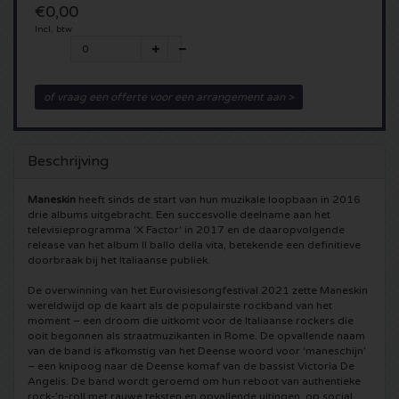
€0,00
5 Seconds of Summer kaartjes
Pinkpop kaartjes
Incl. btw
Crazyland kaartjes
Simple Minds kaartjes
Dance Valley kaartjes
Hardcore4life kaartjes
of vraag een offerte voor een arrangement aan >
Toto kaartjes
Intents kaartjes
Shockerz kaartjes
Beschrijving
UB 40 kaarten
Valhalla kaartjes
Swedish House Mafia kaartjes
Maneskin
heeft sinds de start van hun muzikale loopbaan in 2016
De Amsterdamse Zomer kaarten
OH MY kaartjes
Charlotte de Witte kaartjes
drie albums uitgebracht. Een succesvolle deelname aan het
televisieprogramma 'X Factor' in 2017 en de daaropvolgende
release van het album Il ballo della vita, betekende een definitieve
Normaal kaartjes
Kralingse Bos Festival
909 kaartjes
doorbraak bij het Italiaanse publiek.
De overwinning van het Eurovisiesongfestival 2021 zette Maneskin
Louis Tomlinson kaartjes
WOO HAH kaartjes
Verknipt kaartjes
wereldwijd op de kaart als de populairste rockband van het
moment – een droom die uitkomt voor de Italiaanse rockers die
ooit begonnen als straatmuzikanten in Rome. De opvallende naam
Tom Jones kaartjes
Free Your Mind Festival kaartjes
DLDK kaarten
van de band is afkomstig van het Deense woord voor ‘maneschijn’
– een knipoog naar de Deense komaf van de bassist Victoria De
Angelis. De band wordt geroemd om hun reboot van authentieke
Ed Sheeran kaartjes
Strafwerk kaartjes
Above Beyond kaarten
rock-’n-roll met rauwe teksten en opvallende uitingen, op social