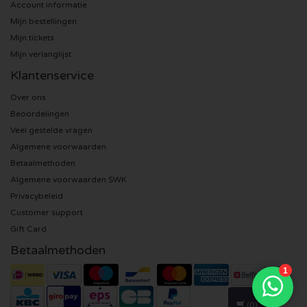
Account informatie
Mijn bestellingen
U2 kaartjes
Mijn tickets
Mijn verlanglijst
Bruno Mars kaartjes
Klantenservice
Ariana Grande kaartjes
Over ons
Beoordelingen
Veel gestelde vragen
Eminem kaartjes
Algemene voorwaarden
Betaalmethoden
John Mayer kaartjes
Algemene voorwaarden SWK
Privacybeleid
Enrique Iglesias kaartjes
Customer support
Gift Card
Lady Gaga kaartjes
Betaalmethoden
Maroon 5 kaartjes
Rihanna kaartjes
(0)