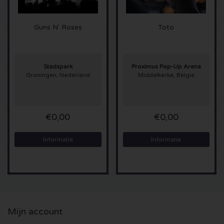
Sting kaartjes
Guns N' Roses
Toto
Olivia Rodrigo kaartjes
Stadspark
Proximus Pop-Up Arena
The Cure kaartjes
Groningen, Nederland
Middelkerke, Belgie
Tame Impala kaartjes
€0,00
€0,00
Sam Fender kaartjes
Informatie
Informatie
Bruce Springsteen kaartjes
My Chemical Romance kaartjes
Rob de Nijs kaartjes
Mijn account
Danny Vera kaartjes