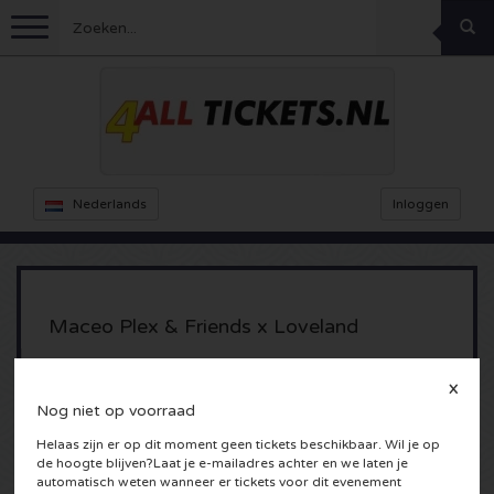
Menu
Voetbal
Concerten
Feyenoord kaarten
Nederlands
Inloggen
Ajax kaarten
Festivals
Rammstein kaarten
Oranje kaartjes
KISS kaartjes
Sport overig
Decibel Outdoor kaarten
Maceo Plex & Friends x Loveland
Nederland
Marco Borsato kaartjes
Milkshake kaartjes
Dance
Formule 1
Warehouse Houthavens
X
Amsterdam, Nederland
Nog niet op voorraad
Engeland
Kensington kaarten
DGTL kaartjes
Kickboksen
Theater
Armin van Buuren kaarten
Helaas zijn er op dit moment geen tickets beschikbaar. Wil je op
de hoogte blijven?Laat je e-mailadres achter en we laten je
Spanje
Snoop Dogg kaartjes
Awakenings kaarten
Rugby
Reverze kaarten
Overig
TAFKAL kaartjes
automatisch weten wanneer er tickets voor dit evenement