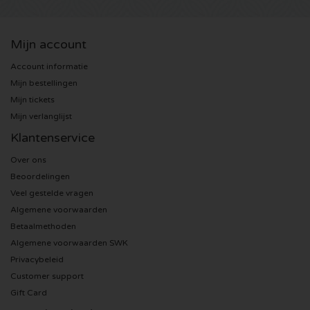
Sting kaartjes
Mijn account
Olivia Rodrigo kaartjes
Account informatie
Mijn bestellingen
The Cure kaartjes
Mijn tickets
Mijn verlanglijst
Tame Impala kaartjes
Klantenservice
Over ons
Sam Fender kaartjes
Beoordelingen
Veel gestelde vragen
Bruce Springsteen kaartjes
Algemene voorwaarden
Betaalmethoden
My Chemical Romance kaartjes
Algemene voorwaarden SWK
Privacybeleid
Rob de Nijs kaartjes
Customer support
Gift Card
Danny Vera kaartjes