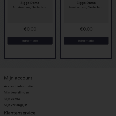
Ziggo Dome
Ziggo Dome
Amsterdam, Nederland
Amsterdam, Nederland
Sting kaartjes
Olivia Rodrigo kaartjes
€0,00
€0,00
The Cure kaartjes
Informatie
Informatie
Tame Impala kaartjes
Sam Fender kaartjes
Bruce Springsteen kaartjes
Mijn account
Account informatie
My Chemical Romance kaartjes
Mijn bestellingen
Mijn tickets
Rob de Nijs kaartjes
Mijn verlanglijst
Klantenservice
Danny Vera kaartjes