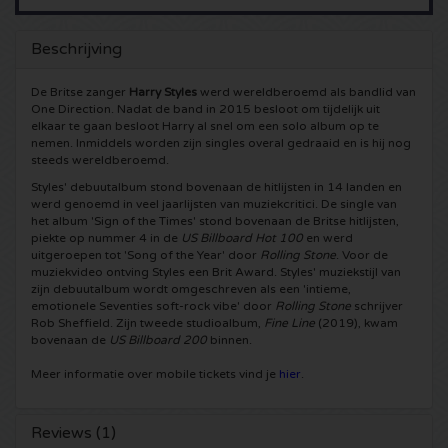
5 Seconds of Summer kaartjes
Pinkpop kaartjes
Crazyland kaartjes
Beschrijving
Simple Minds kaartjes
Dance Valley kaartjes
Hardcore4life kaartjes
De Britse zanger
Harry Styles
werd wereldberoemd als bandlid van
One Direction. Nadat de band in 2015 besloot om tijdelijk uit
elkaar te gaan besloot Harry al snel om een solo album op te
Toto kaartjes
Intents kaartjes
Shockerz kaartjes
nemen. Inmiddels worden zijn singles overal gedraaid en is hij nog
steeds wereldberoemd.
UB 40 kaarten
Valhalla kaartjes
Swedish House Mafia kaartjes
Styles' debuutalbum stond bovenaan de hitlijsten in 14 landen en
werd genoemd in veel jaarlijsten van muziekcritici. De single van
het album 'Sign of the Times' stond bovenaan de Britse hitlijsten,
De Amsterdamse Zomer kaarten
OH MY kaartjes
Charlotte de Witte kaartjes
piekte op nummer 4 in de
US Billboard Hot 100
en werd
uitgeroepen tot 'Song of the Year' door
Rolling Stone
. Voor de
muziekvideo ontving Styles een Brit Award. Styles' muziekstijl van
Normaal kaartjes
Kralingse Bos Festival
909 kaartjes
zijn debuutalbum wordt omgeschreven als een 'intieme,
emotionele Seventies soft-rock vibe' door
Rolling Stone
schrijver
Rob Sheffield. Zijn tweede studioalbum,
Fine Line
(2019), kwam
Louis Tomlinson kaartjes
WOO HAH kaartjes
Verknipt kaartjes
bovenaan de
US Billboard 200
binnen.
Meer informatie over mobile tickets vind je
hier
.
Tom Jones kaartjes
Free Your Mind Festival kaartjes
DLDK kaarten
Reviews (1)
Ed Sheeran kaartjes
Strafwerk kaartjes
Above Beyond kaarten