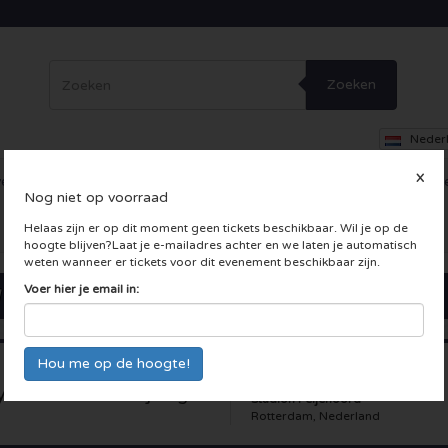
Zoeken
Neder
X
erig
Dance
Theater
Overig
Skybox
Bedrijfsfeesten
Inc
Nog niet op voorraad
 LIVE kaarten
Helaas zijn er op dit moment geen tickets beschikbaar. Wil je op de
hoogte blijven?Laat je e-mailadres achter en we laten je automatisch
weten wanneer er tickets voor dit evenement beschikbaar zijn.
Voer hier je email in:
yenoord - NEC Nijmegen
Stadion Feijenoord
Rotterdam, Nederland