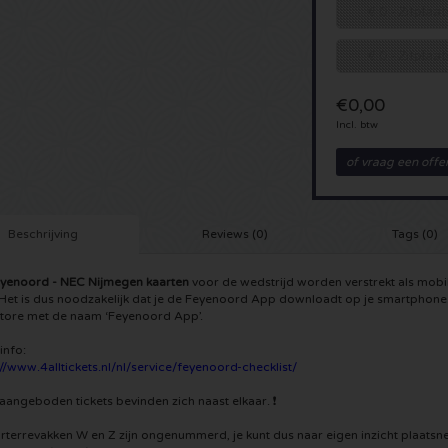
€ 0 - Zitplaa
€ 0 - Zitpla
€0,00
Incl. btw
of vraag een offe
Beschrijving
Reviews (0)
Tags (0)
yenoord - NEC Nijmegen kaarten
voor de wedstrijd worden verstrekt als mob
Het is dus noodzakelijk dat je de Feyenoord App downloadt op je smartphone.
Store met de naam ‘Feyenoord App’.
info:
://www.4alltickets.nl/nl/service/feyenoord-checklist/
e aangeboden tickets bevinden zich naast elkaar. ❗
rterrevakken W en Z zijn ongenummerd, je kunt dus naar eigen inzicht plaatsne