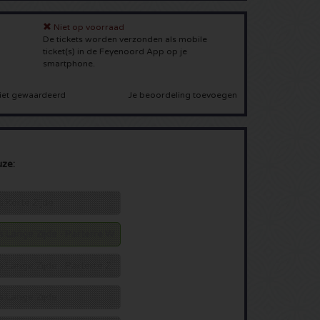
Niet op voorraad
De tickets worden verzonden als mobile
ticket(s) in de Feyenoord App op je
smartphone.
Je beoordeling toevoegen
iet gewaardeerd
uze:
ts Korte Zijde
ts Lange Zijde - Parterre W
ts Lange Zijde - Parterre Z
ts Lange Zijde