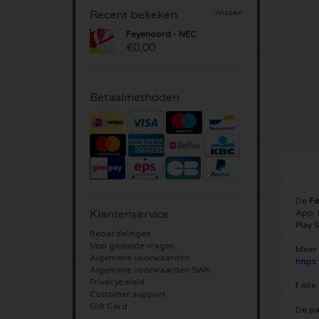
Recent bekeken
Wissen
Feyenoord - NEC
€0,00
Betaalmethoden
De
Fe
Klantenservice
App. 
Play 
Beoordelingen
Veel gestelde vragen
Meer 
Algemene voorwaarden
https
Algemene voorwaarden SWK
Privacybeleid
❗ All
Customer support
Gift Card
De pa