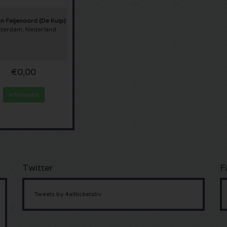
n Feijenoord (De Kuip)
tterdam, Nederland
€0,00
Informatie
Twitter
F
Tweets by 4allticketsbv