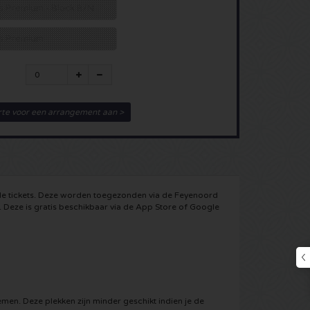
ts Premium - Block B/N
ats Premium
rte voor een arrangement aan >
ile tickets. Deze worden toegezonden via de Feyenoord
 Deze is gratis beschikbaar via de App Store of Google
men. Deze plekken zijn minder geschikt indien je de