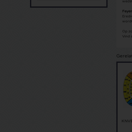
wedst
Feye
Eredi
word
Op zo
Vind 
Gerela
KNVB