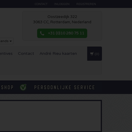
CONTACT
INLOGGEN
REGISTREREN
Oostzeedijk 322
3063 CC, Rotterdam, Nederland
+31 (0)10 280 75 11
lands
entives
Contact
André Rieu kaarten
(0)