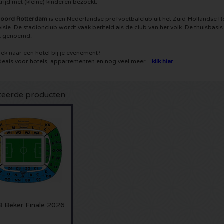
rijd met (kleine) kinderen bezoekt.
noord Rotterdam
is een Nederlandse profvoetbalclub uit het Zuid-Hollandse Ro
visie. De stadionclub wordt vaak betiteld als de club van het volk. De thuisbasi
t genoemd.
ek naar een hotel bij je evenement?
deals voor hotels, appartementen en nog veel meer...
klik hier
teerde producten
 Beker Finale 2026