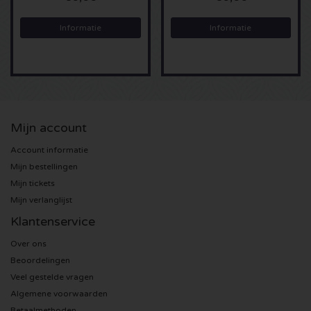
Sting kaartjes
Informatie
Informatie
Olivia Rodrigo kaartjes
The Cure kaartjes
Mijn account
Tame Impala kaartjes
Account informatie
Sam Fender kaartjes
Mijn bestellingen
Mijn tickets
Mijn verlanglijst
Bruce Springsteen kaartjes
Klantenservice
My Chemical Romance kaartjes
Over ons
Beoordelingen
Rob de Nijs kaartjes
Veel gestelde vragen
Algemene voorwaarden
Danny Vera kaartjes
Betaalmethoden