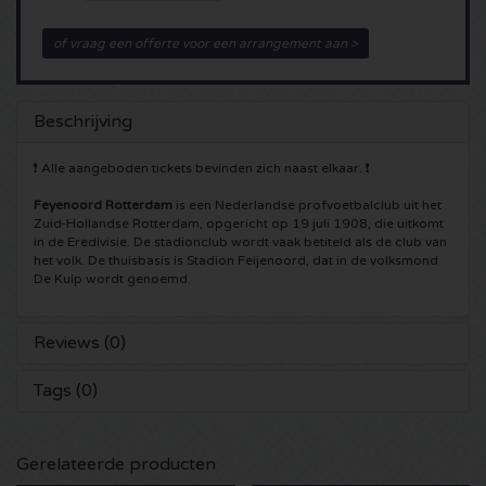
5 Seconds of Summer kaartjes
Pinkpop kaartjes
Crazyland kaartjes
of vraag een offerte voor een arrangement aan >
Simple Minds kaartjes
Dance Valley kaartjes
Hardcore4life kaartjes
Beschrijving
Toto kaartjes
Intents kaartjes
Shockerz kaartjes
❗ Alle aangeboden tickets bevinden zich naast elkaar. ❗
UB 40 kaarten
Valhalla kaartjes
Swedish House Mafia kaartjes
Feyenoord Rotterdam
is een Nederlandse profvoetbalclub uit het
Zuid-Hollandse Rotterdam, opgericht op 19 juli 1908, die uitkomt
in de Eredivisie. De stadionclub wordt vaak betiteld als de club van
De Amsterdamse Zomer kaarten
OH MY kaartjes
Charlotte de Witte kaartjes
het volk. De thuisbasis is Stadion Feijenoord, dat in de volksmond
De Kuip wordt genoemd.
Normaal kaartjes
Kralingse Bos Festival
909 kaartjes
Reviews (0)
Louis Tomlinson kaartjes
WOO HAH kaartjes
Verknipt kaartjes
Tags (0)
Tom Jones kaartjes
Free Your Mind Festival kaartjes
DLDK kaarten
Gerelateerde producten
Ed Sheeran kaartjes
Strafwerk kaartjes
Above Beyond kaarten