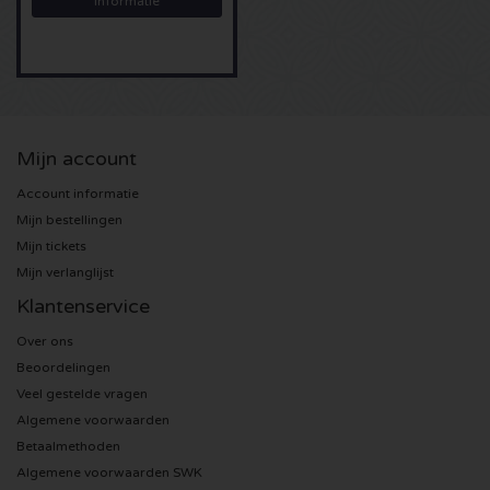
Informatie
Sting kaartjes
Olivia Rodrigo kaartjes
The Cure kaartjes
Mijn account
Account informatie
Tame Impala kaartjes
Mijn bestellingen
Mijn tickets
Sam Fender kaartjes
Mijn verlanglijst
Klantenservice
Bruce Springsteen kaartjes
Over ons
Beoordelingen
My Chemical Romance kaartjes
Veel gestelde vragen
Algemene voorwaarden
Rob de Nijs kaartjes
Betaalmethoden
Algemene voorwaarden SWK
Danny Vera kaartjes