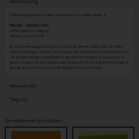
Beschrijving
5 Seconds of Summer kaartjes
Pinkpop kaartjes
Crazyland kaartjes
❗
Alle aangeboden tickets bevinden zich naast elkaar.
❗
Simple Minds kaartjes
BELGIE - NEDERLAND
Dance Valley kaartjes
Hardcore4life kaartjes
UEFA Nations League
Vrijdag 3 juni 2022
Toto kaartjes
Intents kaartjes
Shockerz kaartjes
Er is donderdagavond geloot voor de derde editie van de UEFA
Nations League. Net als in voorgaande seizoenen is Nederland met
UB 40 kaarten
Valhalla kaartjes
15 andere landen ingedeeld in de sterkste Divisie A. Vanuit pot 2
Swedish House Mafia kaartjes
kwam Oranje via de handen van Robert Pires en Gaizka Mendiata in
groep A4 terecht samen met België, Polen en Wales.
De Amsterdamse Zomer kaarten
OH MY kaartjes
Charlotte de Witte kaartjes
Reviews (0)
Normaal kaartjes
Kralingse Bos Festival
909 kaartjes
Tags (0)
Louis Tomlinson kaartjes
WOO HAH kaartjes
Verknipt kaartjes
Tom Jones kaartjes
Free Your Mind Festival kaartjes
DLDK kaarten
Gerelateerde producten
Ed Sheeran kaartjes
Strafwerk kaartjes
Above Beyond kaarten