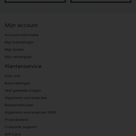
Sting kaartjes
Mijn account
Olivia Rodrigo kaartjes
Account informatie
The Cure kaartjes
Mijn bestellingen
Mijn tickets
Mijn verlanglijst
Tame Impala kaartjes
Klantenservice
Sam Fender kaartjes
Over ons
Beoordelingen
Bruce Springsteen kaartjes
Veel gestelde vragen
Algemene voorwaarden
My Chemical Romance kaartjes
Betaalmethoden
Algemene voorwaarden SWK
Rob de Nijs kaartjes
Privacybeleid
Customer support
Danny Vera kaartjes
Gift Card